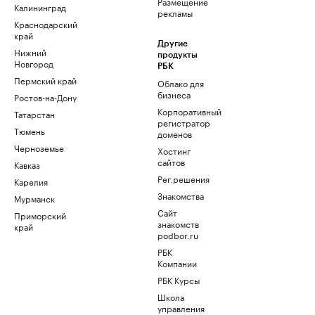
Размещение
Калининград
рекламы
Краснодарский
край
Другие
Нижний
продукты
Новгород
РБК
Пермский край
Облако для
бизнеса
Ростов-на-Дону
Корпоративный
Татарстан
регистратор
Тюмень
доменов
Черноземье
Хостинг
сайтов
Кавказ
Рег.решения
Карелия
Знакомства
Мурманск
Сайт
Приморский
знакомств
край
podbor.ru
РБК
Компании
РБК Курсы
Школа
управления