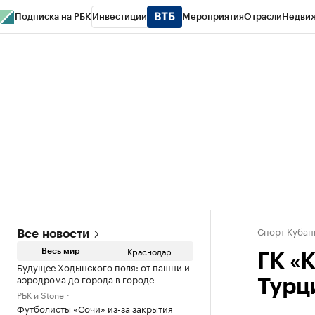
Подписка на РБК
Инвестиции
Мероприятия
Отрасли
Недви
РБК Курсы
РБК Life
Тренды
Визионеры
Национальные проекты
Горо
Газета
Спецпроекты СПб
Конференции СПб
Спецпроекты
Проверк
Спорт Кубан
Все новости
Краснодар
Весь мир
ГК «
Будущее Ходынского поля: от пашни и
аэродрома до города в городе
Турц
РБК и Stone
Футболисты «Сочи» из-за закрытия