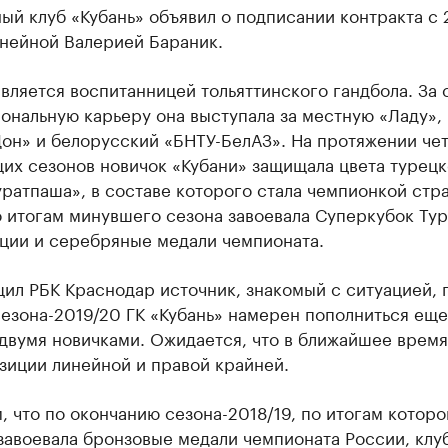
ый клуб «Кубань» объявил о подписании контракта с 
инейной Валерией Бараник.
вляется воспитанницей тольяттинского гандбола. За 
ональную карьеру она выступала за местную «Ладу»,
Дон» и белорусский «БНТУ-БелАЗ». На протяжении че
их сезонов новичок «Кубани» защищала цвета турецк
ратпаша», в составе которого стала чемпионкой стр
о итогам минувшего сезона завоевала Суперкубок Тур
рции и серебряные медали чемпионата.
ил РБК Краснодар источник, знакомый с ситуацией, 
езона-2019/20 ГК «Кубань» намерен пополниться еще
двумя новичками. Ожидается, что в ближайшее время
зиции линейной и правой крайней.
 что по окончанию сезона-2018/19, по итогам которо
завоевала бронзовые медали чемпионата России, клу