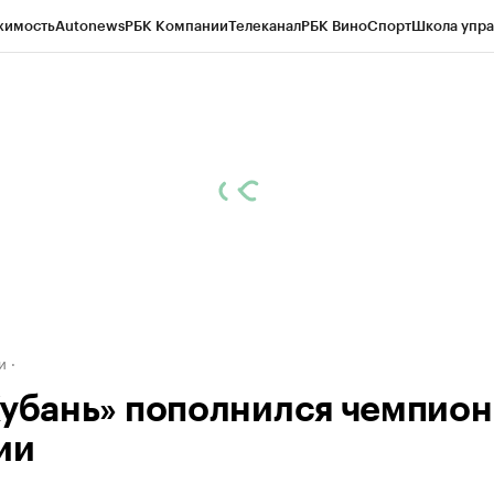
жимость
Autonews
РБК Компании
Телеканал
РБК Вино
Спорт
Школа упра
д
Стиль
Крипто
РБК Бизнес-среда
Дискуссионный клуб
Исследования
К
а контрагентов
Политика
Экономика
Бизнес
Технологии и медиа
Фина
и
Кубань» пополнился чемпио
ии