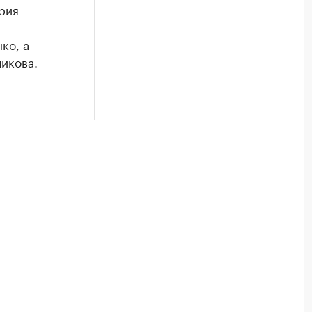
рия
ко, а
икова.