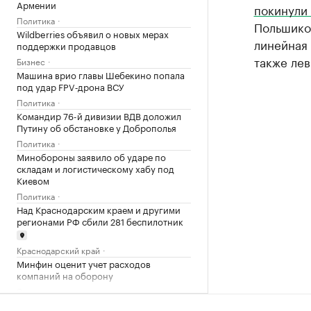
Армении
покинули
Политика
Польшиков
Wildberries объявил о новых мерах
линейная
поддержки продавцов
также ле
Бизнес
Машина врио главы Шебекино попала
под удар FPV‑дрона ВСУ
Политика
Командир 76-й дивизии ВДВ доложил
Путину об обстановке у Доброполья
Политика
Минобороны заявило об ударе по
складам и логистическому хабу под
Киевом
Политика
Над Краснодарским краем и другими
регионами РФ сбили 281 беспилотник
Краснодарский край
Минфин оценит учет расходов
компаний на оборону
Экономика
РЖД обсудили с Китаем возобновление