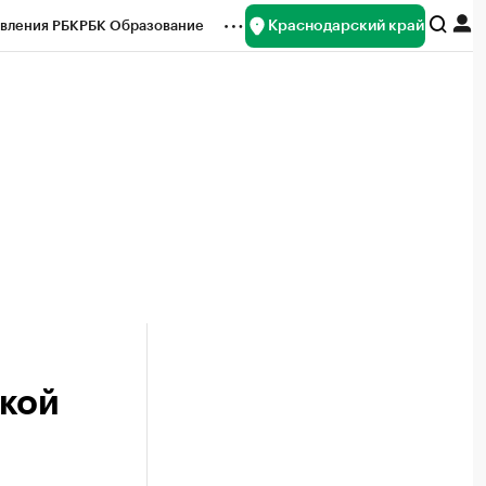
Краснодарский край
вления РБК
РБК Образование
редитные рейтинги
Франшизы
нсы
Рынок наличной валюты
нкой