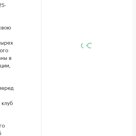
25-
свою
тырех
ого
аны в
ции,
перед
 клуб
го
б