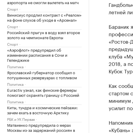
аэропорта не смогли вылететь на матч
Гандбольн
Спорт
летней л
Винисиус продлил контракт с «Реалом»
на фоне слухов об уходе в «Арсенал»
Бараник я
Спорт
Российский прыгун в воду взял второе
професси
золото на чемпионате Европы
«Ростов-
Спорт
предыдущ
«Аэрофлот» предупредил об
изменении расписания в Сочи и
клуба «Му
Геленджике
2018, а п
Политика
Кубок Ту
Ярославский губернатор сообщил о
потушенных резервуарах с топливом
Политика
Как сообщ
Euractiv узнал, как финские фермеры
стартом с
помогают охранять границу с Россией
минимум 
Политика
усилит по
Киты, тундра и космические пейзажи:
зачем ехать в восточную Арктику
РБК и УК Первая
Напомним,
Матвиенко предупредила о мерах
«Кубань» 
Москвы из-за задержаний россиян в