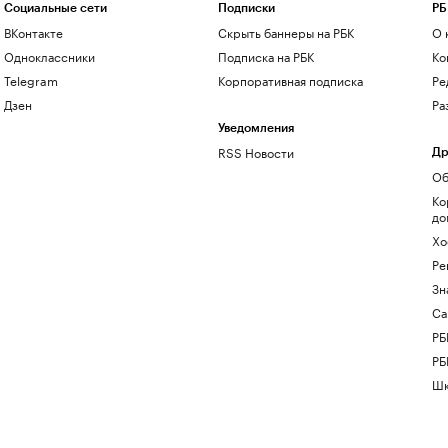
Социальные сети
Подписки
РБ
ВКонтакте
Скрыть баннеры на РБК
О 
Одноклассники
Подписка на РБК
Ко
Telegram
Корпоративная подписка
Ре
Дзен
Ра
Уведомления
RSS Новости
Др
Об
Ко
до
Хо
Ре
Зн
Са
РБ
РБ
Шк