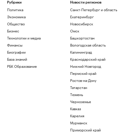
сообщения между Иркутском и
Рубрики
Новости регионов
Пекином
Политика
Санкт-Петербург и область
Общество
Экономика
Екатеринбург
ЕК не увидела связи России с
Общество
Новосибирск
миграционным кризисом в Сеуте
Бизнес
Омск
Политика
За день в регионах России сбили 281
Технологии и медиа
Башкортостан
украинский беспилотник
Финансы
Вологодская область
Политика
Биографии
Калининград
В Киеве заявили о 16 тыс. иностранцев
База знаний
Краснодарский край
в рядах ВСУ
Политика
РБК Образование
Нижний Новгород
Fars узнало, как будет
Пермский край
контролироваться Ормузский пролив
Ростов-на-Дону
Политика
Татарстан
Загрузить еще
Тюмень
Черноземье
Кавказ
Карелия
Мурманск
Приморский край