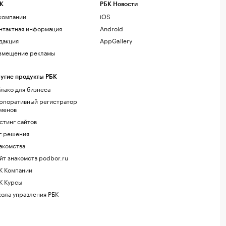
К
РБК Новости
компании
iOS
нтактная информация
Android
дакция
AppGallery
змещение рекламы
угие продукты РБК
лако для бизнеса
рпоративный регистратор
менов
стинг сайтов
г.решения
акомства
йт знакомств podbor.ru
К Компании
К Курсы
ола управления РБК