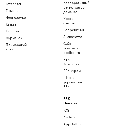
Корпоративный
Татарстан
регистратор
Тюмень
доменов
Черноземье
Хостинг
сайтов
Кавказ
Рег.решения
Карелия
Знакомства
Мурманск
Сайт
Приморский
знакомств
край
podbor.ru
РБК
Компании
РБК Курсы
Школа
управления
РБК
РБК
Новости
iOS
Android
AppGallery