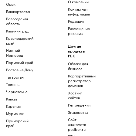
О компании
Омск
Контактная
Башкортостан
информация
Вологодская
Редакция
область
Размещение
Калининград
рекламы
Краснодарский
край
Другие
Нижний
продукты
Новгород
РБК
Пермский край
Облако для
бизнеса
Ростов-на-Дону
Корпоративный
Татарстан
регистратор
Тюмень
доменов
Черноземье
Хостинг
сайтов
Кавказ
Рег.решения
Карелия
Знакомства
Мурманск
Сайт
Приморский
знакомств
край
podbor.ru