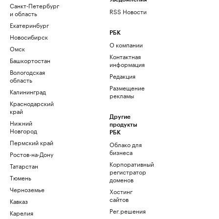
Санкт-Петербург
RSS Новости
и область
Екатеринбург
РБК
Новосибирск
О компании
Омск
Контактная
Башкортостан
информация
Вологодская
Редакция
область
Размещение
Калининград
рекламы
Краснодарский
край
Другие
Нижний
продукты
Новгород
РБК
Пермский край
Облако для
бизнеса
Ростов-на-Дону
Корпоративный
Татарстан
регистратор
Тюмень
доменов
Черноземье
Хостинг
сайтов
Кавказ
Рег.решения
Карелия