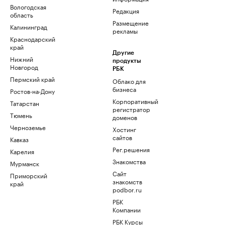
Вологодская
Редакция
область
Размещение
Калининград
рекламы
Краснодарский
край
Другие
Нижний
продукты
Новгород
РБК
Пермский край
Облако для
бизнеса
Ростов-на-Дону
Корпоративный
Татарстан
регистратор
Тюмень
доменов
Черноземье
Хостинг
сайтов
Кавказ
Рег.решения
Карелия
Знакомства
Мурманск
Сайт
Приморский
знакомств
край
podbor.ru
РБК
Компании
РБК Курсы