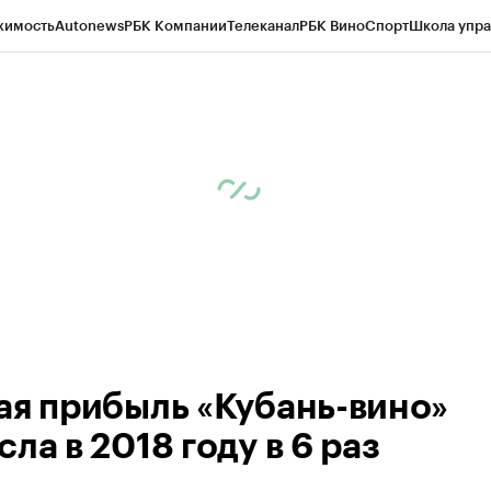
жимость
Autonews
РБК Компании
Телеканал
РБК Вино
Спорт
Школа упра
д
Стиль
Крипто
РБК Бизнес-среда
Дискуссионный клуб
Исследования
К
а контрагентов
Политика
Экономика
Бизнес
Технологии и медиа
Фина
ая прибыль «Кубань-вино»
ла в 2018 году в 6 раз