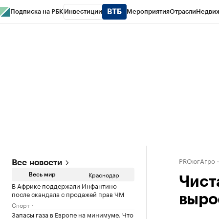
Подписка на РБК
Инвестиции
Мероприятия
Отрасли
Недви
РБК Курсы
РБК Life
Тренды
Визионеры
Национальные проекты
Горо
Газета
Спецпроекты СПб
Конференции СПб
Спецпроекты
Проверк
PROюгАгро
Все новости
Краснодар
Весь мир
Чист
В Африке поддержали Инфантино
после скандала с продажей прав ЧМ
вырос
Спорт
Запасы газа в Европе на минимуме. Что