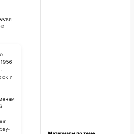
чески
на
о
 1956
.
рюк и
сменам
й
инг
рау-
Материалы по теме