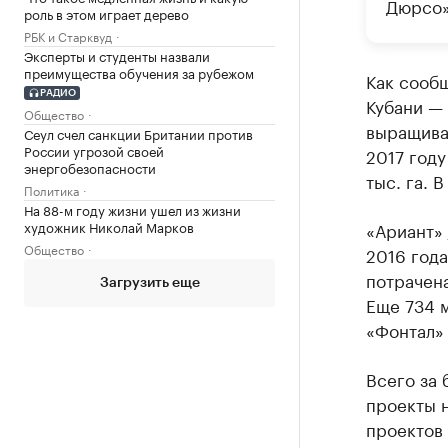
Дюрсо»
роль в этом играет дерево
РБК и Старквуд
Эксперты и студенты назвали
преимущества обучения за рубежом
Как сооб
РАДИО
Кубани —
Общество
выращива
Сеул счел санкции Британии против
России угрозой своей
2017 году
энергобезопасности
тыс. га. 
Политика
На 88-м году жизни ушел из жизни
художник Николай Марков
«Ариант»
Общество
2016 года
потрачена
Загрузить еще
Еще 734 
«Фонтал»
Всего за
проекты н
проектов 