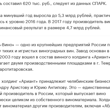
ь составил 620 тыс. руб., следует из данных СПАРК.
а минувший год выросла до 5,3 млрд рублей, практи
ь к уровню 2016 года. В 2017 году производитель ви
инансовый результат в размере 4,7 млрд рублей.
ь-Вино» — одно из крупнейших предприятий России п
 тихих и игристых виноградных вин. Завод основан в
 2003 году вошел в состав винного холдинга «Ариант»
агает двумя производственными площадками в г. Тем
таротитаровская.
 холдинг «Ариант» принадлежит челябинским бизне
ндру Аристову и Юрию Антипову. Это — единственны
й производитель в России, который выпускает вино
чески целиком из собственного виноматериала. Холд
т виноматериал другим производителям, включая «Аб