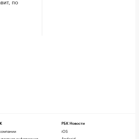
вит, по
К
РБК Новости
компании
iOS
нтактная информация
Android