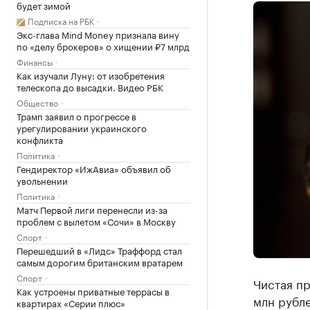
будет зимой
Подписка на РБК
Экс-глава Mind Money признала вину
по «делу брокеров» о хищении ₽7 млрд
Финансы
Как изучали Луну: от изобретения
телескопа до высадки. Видео РБК
Общество
Трамп заявил о прогрессе в
урегулировании украинского
конфликта
Политика
Гендиректор «ИжАвиа» объявил об
увольнении
Политика
Матч Первой лиги перенесли из-за
проблем с вылетом «Сочи» в Москву
Спорт
Перешедший в «Лидс» Траффорд стал
самым дорогим британским вратарем
Спорт
Чистая пр
Как устроены приватные террасы в
млн рубле
квартирах «Серии плюс»