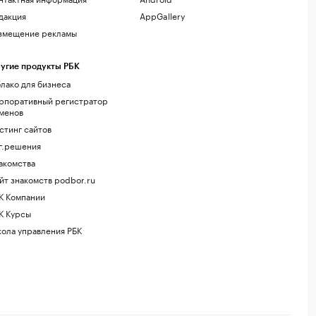
дакция
AppGallery
змещение рекламы
угие продукты РБК
лако для бизнеса
рпоративный регистратор
менов
стинг сайтов
г.решения
акомства
йт знакомств podbor.ru
К Компании
К Курсы
ола управления РБК