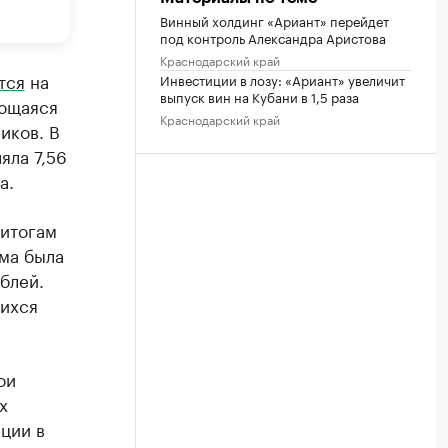
Винный холдинг «Ариант» перейдет
под контроль Александра Аристова
Краснодарский край
тся
на
Инвестиции в лозу: «Ариант» увеличит
выпуск вин на Кубани в 1,5 раза
ающаяся
Краснодарский край
иков. В
яла 7,56
а.
 итогам
ма была
блей.
шихся
ои
х
ции в