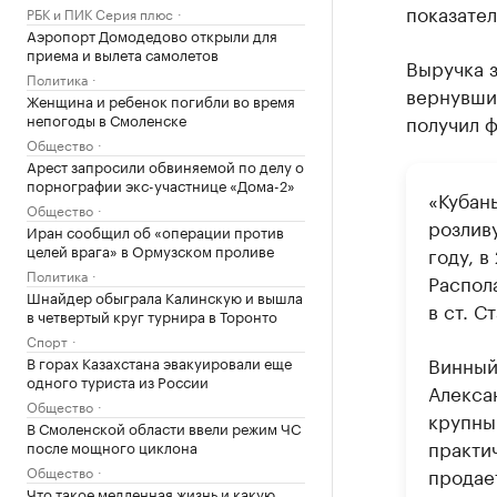
показател
РБК и ПИК Серия плюс
Аэропорт Домодедово открыли для
приема и вылета самолетов
Выручка з
Политика
вернувшис
Женщина и ребенок погибли во время
непогоды в Смоленске
получил ф
Общество
Арест запросили обвиняемой по делу о
порнографии экс-участнице «Дома-2»
«Кубан
Общество
розливу
Иран сообщил об «операции против
целей врага» в Ормузском проливе
году, в
Политика
Распол
Шнайдер обыграла Калинскую и вышла
в ст. С
в четвертый круг турнира в Торонто
Спорт
Винный
В горах Казахстана эвакуировали еще
одного туриста из России
Алекса
Общество
крупны
В Смоленской области ввели режим ЧС
практи
после мощного циклона
Общество
продае
Что такое медленная жизнь и какую