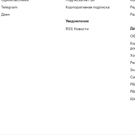
Telegram
Корпоративная подписка
Ре
Дзен
Ра
Уведомления
RSS Новости
Др
Об
Ко
до
Хо
Ре
Зн
Са
РБ
РБ
Шк