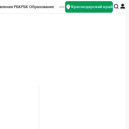
Краснодарский край
вления РБК
РБК Образование
редитные рейтинги
Франшизы
нсы
Рынок наличной валюты