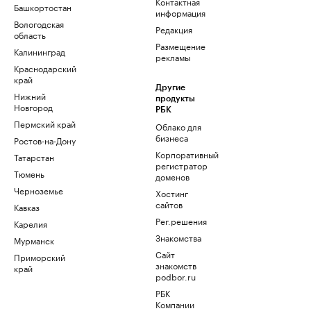
Контактная
Башкортостан
информация
Вологодская
Редакция
область
Размещение
Калининград
рекламы
Краснодарский
край
Другие
Нижний
продукты
Новгород
РБК
Пермский край
Облако для
бизнеса
Ростов-на-Дону
Корпоративный
Татарстан
регистратор
Тюмень
доменов
Черноземье
Хостинг
сайтов
Кавказ
Рег.решения
Карелия
Знакомства
Мурманск
Сайт
Приморский
знакомств
край
podbor.ru
РБК
Компании