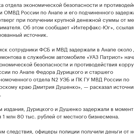
ка отдела экономической безопасности и противодей
и ОМВД России по Анапе и его подчиненного задерж
етверг при получении крупной денежной суммы от м
имателя. Об этом сообщает «Интерфакс-Юг», ссылая
ованный источник.
мск сотрудники ФСБ и МВД задержали в Анапе около 
рмонтова в служебном автомобиле «УАЗ Патриот» нач
кономической безопасности и противодействия корр
сии по Анапе Федора Дурицкого и старшего
номоченного отдела N2 УЭБ и ПК ГУ МВД России по
рскому краю Дмитрия Душенко», — расказал источни
.
м издания, Дурицкого и Душенко задержали в момент
 1 млн 80 тыс. рублей от местного бизнесмена.
м следствия, офицеры полиции получили деньги от н