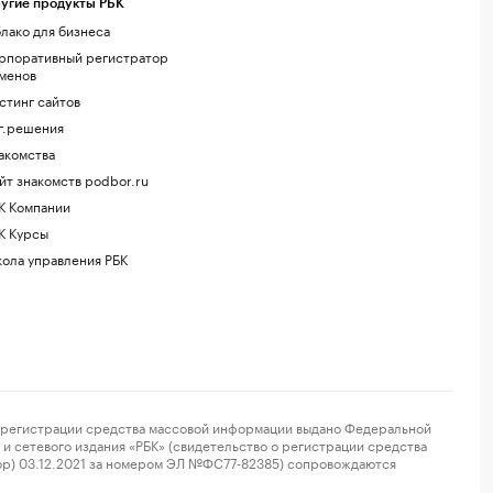
угие продукты РБК
лако для бизнеса
рпоративный регистратор
менов
стинг сайтов
г.решения
акомства
йт знакомств podbor.ru
К Компании
К Курсы
ола управления РБК
регистрации средства массовой информации выдано Федеральной
и сетевого издания «РБК» (свидетельство о регистрации средства
ор) 03.12.2021 за номером ЭЛ №ФС77-82385) сопровождаются