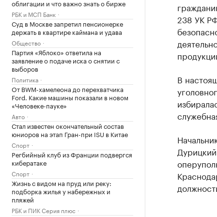
облигации и что важно знать о бирже
гражданин
РБК и МСП Банк
238 УК Р
Суд в Москве запретил пенсионерке
безопасн
держать в квартире каймана и удава
деятельно
Общество
Партия «Яблоко» ответила на
продукци
заявление о подаче иска о снятии с
выборов
В настоя
Политика
От BWM-хамелеона до перехватчика
уголовног
Ford. Какие машины показали в новом
избирала
«Человеке-пауке»
служебна
Авто
Стал известен окончательный состав
юниоров на этап Гран-при ISU в Китае
Начальни
Спорт
Дурицкий 
Регбийный клуб из Франции подвергся
оперупол
кибератаке
Спорт
Краснода
Жизнь с видом на пруд или реку:
должности
подборка жилья у набережных и
пляжей
РБК и ПИК Серия плюс