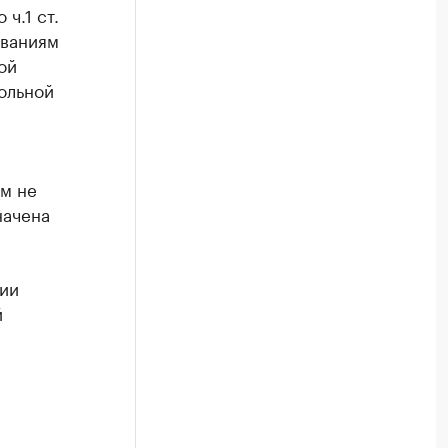
ч.1 ст.
ованиям
ой
ольной
м не
начена
ии
й