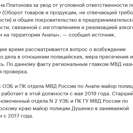
а Платонова за увод от уголовной ответственности по 
Ф (Оборот товаров и продукции, не отвечающей треб
ости) и общее покровительство в предпринимательск
сти, связанной с изготовлением и реализацией алког
и на территории Анапы», — сообщил источник.
щее время рассматривается вопрос о возбуждении
о дела в отношении полицейских, мера пресечения и
сь. По данному факту региональным главком МВД наз
я проверка.
к ОЭБ и ПК отдела МВД России по Анапе майор полиц
работает в этой должности с мая 2019 года. Старши
номоченный отдела N 2 УЭБ и ПК ГУ МВД России по
рскому краю майор полиции Душенко в занимаемой
 с 2017 года.