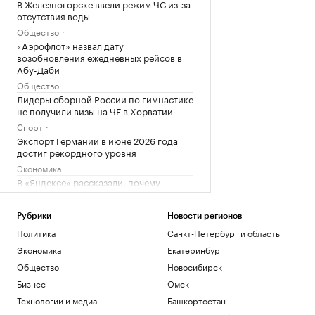
В Железногорске ввели режим ЧС из-за
отсутствия воды
Общество
«Аэрофлот» назвал дату
возобновления ежедневных рейсов в
Абу-Даби
Общество
Лидеры сборной России по гимнастике
не получили визы на ЧЕ в Хорватии
Спорт
Экспорт Германии в июне 2026 года
достиг рекордного уровня
Экономика
В «Яндексе» рассказали, почему
пишущий код ИИ не заменит
разработчиков
Рубрики
Новости регионов
Технологии и медиа
Политика
Санкт-Петербург и область
Загрузить еще
Экономика
Екатеринбург
Общество
Новосибирск
Бизнес
Омск
Технологии и медиа
Башкортостан