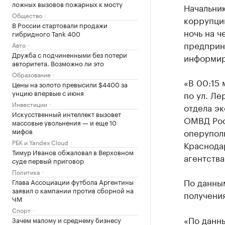
ложных вызовов пожарных к мосту
Начальни
Общество
коррупци
В России стартовали продажи
ночь на ч
гибридного Tank 400
предприн
Авто
Дружба с подчиненными без потери
информир
авторитета. Возможно ли это
Образование
«В 00:15 
Цены на золото превысили $4400 за
унцию впервые с июня
по ул. Ле
Инвестиции
отдела э
Искусственный интеллект вызовет
ОМВД Рос
массовые увольнения — и еще 10
мифов
оперупол
РБК и Yandex Cloud
Краснода
Тимур Иванов обжаловал в Верховном
агентства
суде первый приговор
Политика
По данны
Глава Ассоциации футбола Аргентины
заявил о кампании против сборной на
получения
ЧМ
Спорт
«По данны
Зачем малому и среднему бизнесу