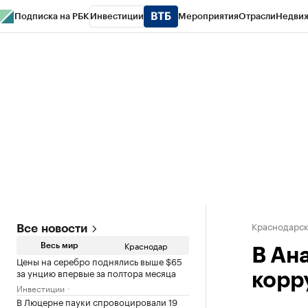
Подписка на РБК
Инвестиции
Мероприятия
Отрасли
Недви
РБК Курсы
РБК Life
Тренды
Визионеры
Национальные проекты
Горо
Газета
Спецпроекты СПб
Конференции СПб
Спецпроекты
Проверк
Краснодарск
Все новости
Краснодар
Весь мир
В Ан
Цены на серебро поднялись выше $65
за унцию впервые за полтора месяца
корр
Инвестиции
В Люцерне пауки спровоцировали 19