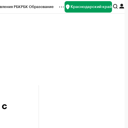
Краснодарский край
вления РБК
РБК Образование
редитные рейтинги
Франшизы
нсы
Рынок наличной валюты
 с