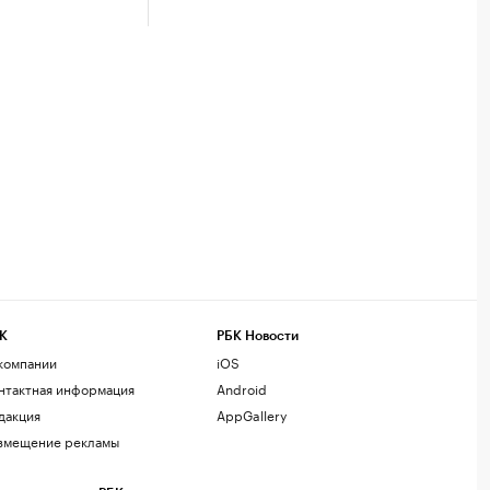
К
РБК Новости
компании
iOS
нтактная информация
Android
дакция
AppGallery
змещение рекламы