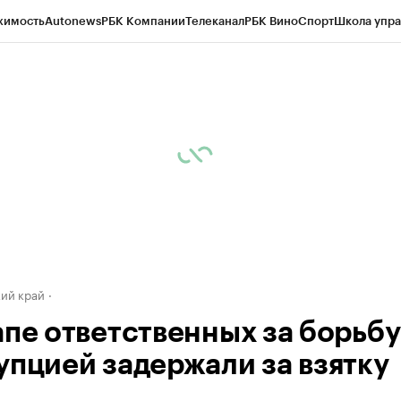
жимость
Autonews
РБК Компании
Телеканал
РБК Вино
Спорт
Школа упра
д
Стиль
Крипто
РБК Бизнес-среда
Дискуссионный клуб
Исследования
К
а контрагентов
Политика
Экономика
Бизнес
Технологии и медиа
Фина
ий край
апе ответственных за борьбу
упцией задержали за взятку