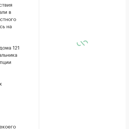
ствия
али в
естного
сь на
дома 121
альника
упции
к
екоего