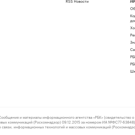
RSS Новости
Др
Об
Ко
до
Хо
Ре
Зн
Са
РБ
РБ
Шк
ения и материалы информационного агентства «РБК» (свидетельство о 
овых коммуникаций (Роскомнадзор) 09.12.2015 за номером ИА №ФС77-63848) 
 связи, информационных технологий и массовых коммуникаций (Роскомнадз