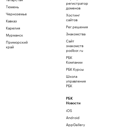
регистратор
Тюмень
доменов
Черноземье
Хостинг
сайтов
Кавказ
Рег.решения
Карелия
Знакомства
Мурманск
Сайт
Приморский
знакомств
край
podbor.ru
РБК
Компании
РБК Курсы
Школа
управления
РБК
РБК
Новости
iOS
Android
AppGallery