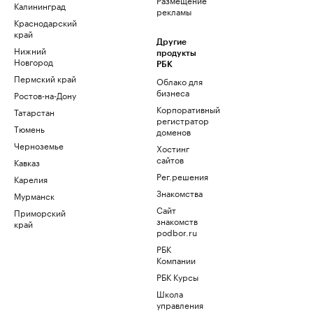
Калининград
рекламы
Краснодарский
край
Другие
Нижний
продукты
Новгород
РБК
Пермский край
Облако для
бизнеса
Ростов-на-Дону
Корпоративный
Татарстан
регистратор
Тюмень
доменов
Черноземье
Хостинг
сайтов
Кавказ
Рег.решения
Карелия
Знакомства
Мурманск
Сайт
Приморский
знакомств
край
podbor.ru
РБК
Компании
РБК Курсы
Школа
управления