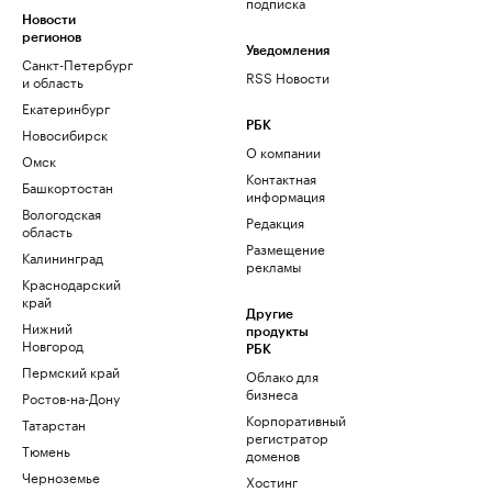
подписка
Новости
регионов
Уведомления
Санкт-Петербург
RSS Новости
и область
Екатеринбург
РБК
Новосибирск
О компании
Омск
Контактная
Башкортостан
информация
Вологодская
Редакция
область
Размещение
Калининград
рекламы
Краснодарский
край
Другие
Нижний
продукты
Новгород
РБК
Пермский край
Облако для
бизнеса
Ростов-на-Дону
Корпоративный
Татарстан
регистратор
Тюмень
доменов
Черноземье
Хостинг