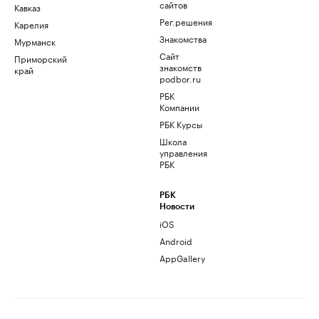
сайтов
Кавказ
Рег.решения
Карелия
Знакомства
Мурманск
Сайт
Приморский
знакомств
край
podbor.ru
РБК
Компании
РБК Курсы
Школа
управления
РБК
РБК
Новости
iOS
Android
AppGallery