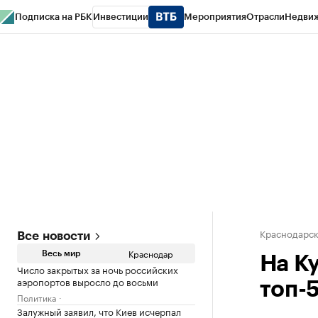
Подписка на РБК
Инвестиции
Мероприятия
Отрасли
Недви
РБК Курсы
РБК Life
Тренды
Визионеры
Национальные проекты
Горо
Газета
Спецпроекты СПб
Конференции СПб
Спецпроекты
Проверк
Краснодарск
Все новости
Краснодар
Весь мир
На К
Число закрытых за ночь российских
аэропортов выросло до восьми
топ-
Политика
Залужный заявил, что Киев исчерпал