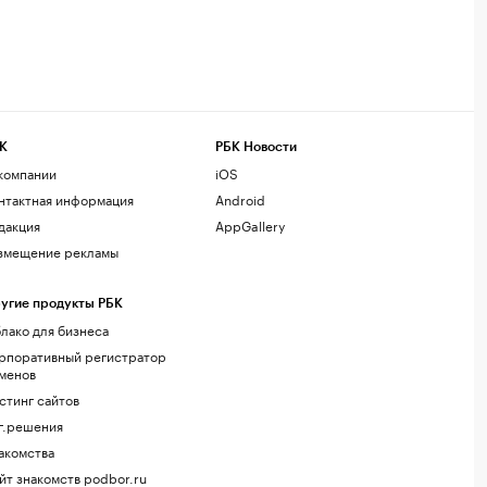
К
РБК Новости
компании
iOS
нтактная информация
Android
дакция
AppGallery
змещение рекламы
угие продукты РБК
лако для бизнеса
рпоративный регистратор
менов
стинг сайтов
г.решения
акомства
йт знакомств podbor.ru