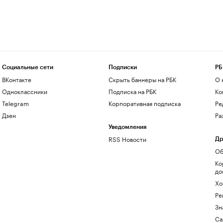
Социальные сети
Подписки
РБ
ВКонтакте
Скрыть баннеры на РБК
О 
Одноклассники
Подписка на РБК
Ко
Telegram
Корпоративная подписка
Ре
Дзен
Ра
Уведомления
RSS Новости
Др
Об
Ко
до
Хо
Ре
Зн
Са