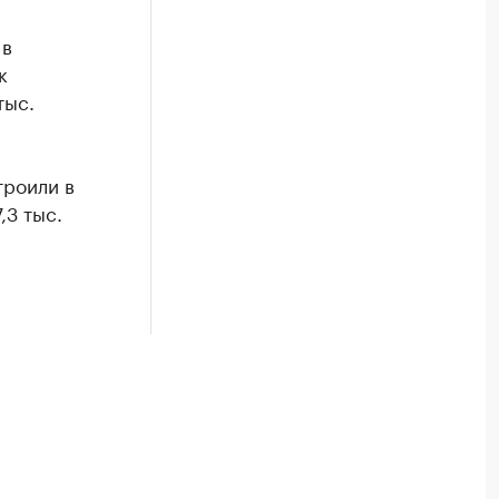
 в
к
тыс.
троили в
,3 тыс.