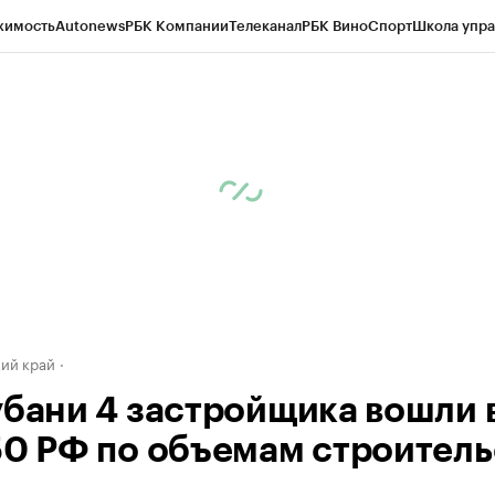
жимость
Autonews
РБК Компании
Телеканал
РБК Вино
Спорт
Школа упра
д
Стиль
Крипто
РБК Бизнес-среда
Дискуссионный клуб
Исследования
К
а контрагентов
Политика
Экономика
Бизнес
Технологии и медиа
Фина
ий край
убани 4 застройщика вошли 
50 РФ по объемам строитель