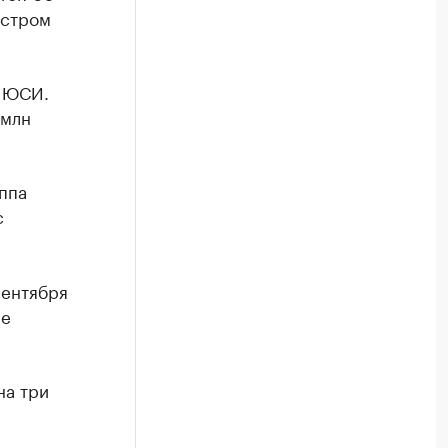
естром
К ЮСИ.
 млн
уппа
с
сентября
ве
на три