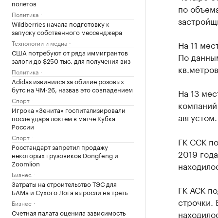
полетов
по объем
Политика
застройщи
Wildberries начала подготовку к
запуску собственного мессенджера
На 11 мес
Технологии и медиа
США потребуют от ряда иммигрантов
По данным
залоги до $250 тыс. для получения виз
кв.метро
Политика
Adidas извинился за обилие розовых
бутс на ЧМ-26, назвав это совпадением
На 13 мес
Спорт
компаний 
Игрока «Зенита» госпитализировали
августом.
после удара локтем в матче Кубка
России
Спорт
ГК ССК по
Росстандарт запретил продажу
2019 года
некоторых грузовиков Dongfeng и
Zoomlion
находилос
Бизнес
Затраты на строительство ТЭС для
ГК АСК по
БАМа и Сухого Лога выросли на треть
строчки. 
Бизнес
находилос
Счетная палата оценила зависимость