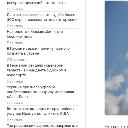
ресурс вооружений в конфликте
Политика
Лантратова заявила, что судьба более
300 курян неизвестна после вторжения
Политика
На подлете к Москве сбили три
беспилотника
Политика
В Грузии назвали причину полного
блэкаута в стране
Общество
В Германии увидели «сценарий
теракта» в инциденте с дроном в
аэропорту
Политика
Украина признала угрозой
нацбезопасности актрису из сериала
«СашаТаня»
Политика
Reuters раскрыл одну из крупнейших
уступок Ирану в конфликте с США
Политика
Четыре с
Три российских аэропорта закрыли для