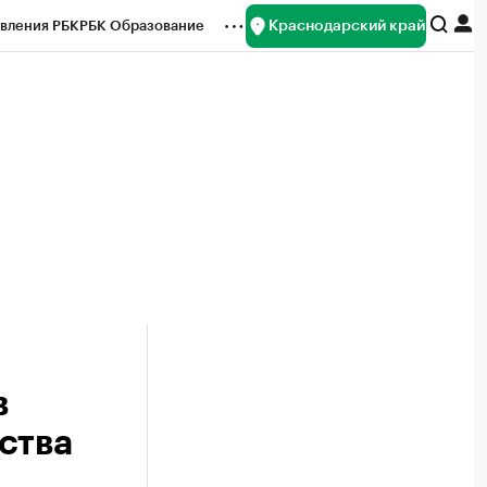
Краснодарский край
вления РБК
РБК Образование
редитные рейтинги
Франшизы
нсы
Рынок наличной валюты
в
ства