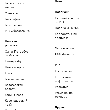
Дзен
Технологии и
медиа
Финансы
Подписки
Скрыть баннеры
Биографии
на РБК
База знаний
Подписка на РБК
РБК Образование
Корпоративная
подписка
Новости
регионов
Уведомления
Санкт-Петербург
RSS Новости
и область
Екатеринбург
РБК
Новосибирск
О компании
Омск
Контактная
Башкортостан
информация
Вологодская
Редакция
область
Размещение
Калининград
рекламы
Краснодарский
край
Другие
Нижний