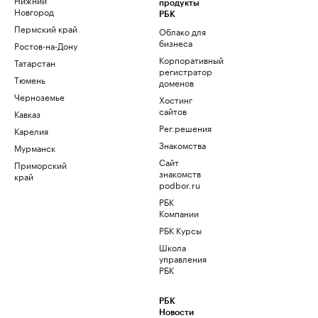
продукты
Новгород
РБК
Пермский край
Облако для
бизнеса
Ростов-на-Дону
Корпоративный
Татарстан
регистратор
Тюмень
доменов
Черноземье
Хостинг
сайтов
Кавказ
Рег.решения
Карелия
Знакомства
Мурманск
Сайт
Приморский
знакомств
край
podbor.ru
РБК
Компании
РБК Курсы
Школа
управления
РБК
РБК
Новости