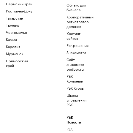
Пермский край
Облако для
бизнеса
Ростов-на-Дону
Корпоративный
Татарстан
регистратор
Тюмень
доменов
Черноземье
Хостинг
сайтов
Кавказ
Рег.решения
Карелия
Знакомства
Мурманск
Сайт
Приморский
знакомств
край
podbor.ru
РБК
Компании
РБК Курсы
Школа
управления
РБК
РБК
Новости
iOS