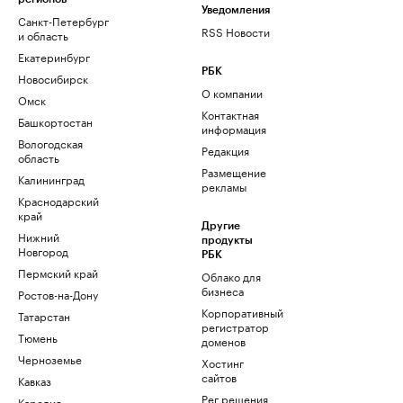
Уведомления
Санкт-Петербург
RSS Новости
и область
Екатеринбург
РБК
Новосибирск
О компании
Омск
Контактная
Башкортостан
информация
Вологодская
Редакция
область
Размещение
Калининград
рекламы
Краснодарский
край
Другие
Нижний
продукты
Новгород
РБК
Пермский край
Облако для
бизнеса
Ростов-на-Дону
Корпоративный
Татарстан
регистратор
Тюмень
доменов
Черноземье
Хостинг
сайтов
Кавказ
Рег.решения
Карелия