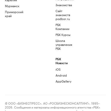
Знакомства
Мурманск
Сайт
Приморский
знакомств
край
podbor.ru
РБК
Компании
РБК Курсы
Школа
управления
РБК
РБК
Новости
iOS
Android
AppGallery
© ООО «БИЗНЕСПРЕСС», АО «РОСБИЗНЕСКОНСАЛТИНГ», 1995–
2026. Сообщения и материалы информационного агентства «РБК»
(свидетельство о регистрации средства массовой информации