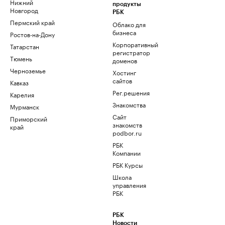
Нижний
продукты
Новгород
РБК
Пермский край
Облако для
бизнеса
Ростов-на-Дону
Корпоративный
Татарстан
регистратор
Тюмень
доменов
Черноземье
Хостинг
сайтов
Кавказ
Рег.решения
Карелия
Знакомства
Мурманск
Сайт
Приморский
знакомств
край
podbor.ru
РБК
Компании
РБК Курсы
Школа
управления
РБК
РБК
Новости