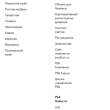
Пермский край
Облако для
бизнеса
Ростов-на-Дону
Корпоративный
Татарстан
регистратор
Тюмень
доменов
Черноземье
Хостинг
сайтов
Кавказ
Рег.решения
Карелия
Знакомства
Мурманск
Сайт
Приморский
знакомств
край
podbor.ru
РБК
Компании
РБК Курсы
Школа
управления
РБК
РБК
Новости
iOS