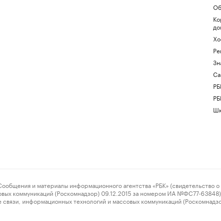
Об
Ко
до
Хо
Ре
Зн
Са
РБ
РБ
Шк
ения и материалы информационного агентства «РБК» (свидетельство о 
овых коммуникаций (Роскомнадзор) 09.12.2015 за номером ИА №ФС77-63848) 
 связи, информационных технологий и массовых коммуникаций (Роскомнадз