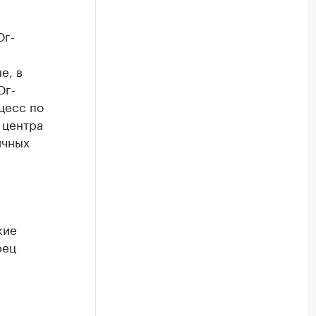
Юг-
е, в
Юг-
цесс по
 центра
ичных
кие
рец