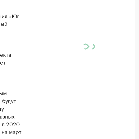
ния «Юг-
ный
екта
ет
вым
 будут
му
разных
— в 2020-
 на март