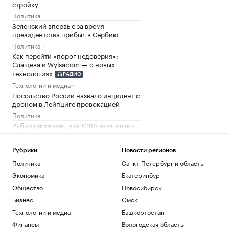
стройку
Политика
Зеленский впервые за время
президентства прибыл в Сербию
Политика
Как перейти «порог недоверия»:
Слащева и Wylsacom — о новых
технологиях
РАДИО
Технологии и медиа
Посольство России назвало инцидент с
дроном в Лейпциге провокацией
Политика
Рубио рассказал, как США затягивают
«петлю» вокруг Кубы
Политика
Рубрики
Новости регионов
Политика
Санкт-Петербург и область
Загрузить еще
Экономика
Екатеринбург
Общество
Новосибирск
Бизнес
Омск
Технологии и медиа
Башкортостан
Финансы
Вологодская область