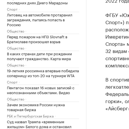
2022 года
последних днях Диего Марадоны
Спорт
ФГБУ «Юж
Литовец на автомобиле протаранил
заграждения, пытаясь попасть в
Спорт») п
Россию
расположе
Общество
Имеретинс
Перед пожаром на НПЗ Slovnaft в
Братиславе произошел взрыв
Спорта» 
Общество
32 видам
В каких странах дети при рождении
спортивн
получают гражданство. Карта мира
комплекс
Общество
19-летняя россиянка впервые победила
соперницу из топ-20 на турнире WTA
В спортив
Спорт
легкоатле
Пентагон показал 16 новых записей с
неопознанными объектами. Видео
Федераль
Общество
горки», 
Зачем экономике России нужна
«Айсберг»
товарная биржа
РБК и Петербургская Биржа
Суд назвал Трампа «временным
жильцом» Белого дома и остановил