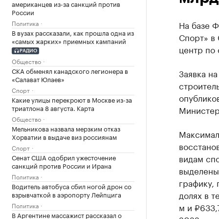
американцев из-за санкций против
России
Политика
На базе 
В вузах рассказали, как прошла одна из
Спорт» в
«самых жарких» приемных кампаний
центр по 
РАДИО
Общество
СКА обменял канадского легионера в
Заявка н
«Салават Юлаев»
строител
Спорт
опубликов
Какие улицы перекроют в Москве из-за
триатлона 8 августа. Карта
Министер
Общество
Мельникова назвала мерзким отказ
Максималь
Хорватии в выдаче виз россиянам
восстано
Спорт
видам спо
Сенат США одобрил ужесточение
санкций против России и Ирана
выделены
Политика
графику, 
Водитель автобуса сбил ногой дрон со
долях в т
взрывчаткой в аэропорту Лейпцига
Политика
м и ₽633,
В Аргентине массажист рассказал о