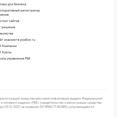
лако для бизнеса
рпоративный регистратор
менов
стинг сайтов
г.решения
акомства
йт знакомств podbor.ru
К Компании
К Курсы
ола управления РБК
регистрации средства массовой информации выдано Федеральной
и сетевого издания «РБК» (свидетельство о регистрации средства
ор) 03.12.2021 за номером ЭЛ №ФС77-82385) сопровождаются