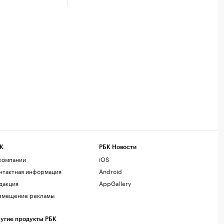
К
РБК Новости
компании
iOS
нтактная информация
Android
дакция
AppGallery
змещение рекламы
угие продукты РБК