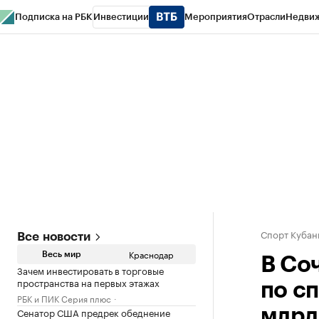
Подписка на РБК
Инвестиции
Мероприятия
Отрасли
Недви
РБК Курсы
РБК Life
Тренды
Визионеры
Национальные проекты
Горо
Газета
Спецпроекты СПб
Конференции СПб
Спецпроекты
Проверк
Спорт Кубан
Все новости
Краснодар
Весь мир
В Со
Зачем инвестировать в торговые
пространства на первых этажах
по с
РБК и ПИК Серия плюс
Сенатор США предрек обеднение
млрд