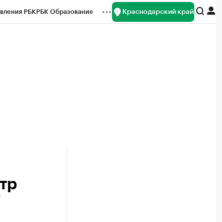
Краснодарский край
вления РБК
РБК Образование
редитные рейтинги
Франшизы
нсы
Рынок наличной валюты
тр
7