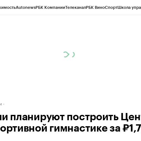
жимость
Autonews
РБК Компании
Телеканал
РБК Вино
Спорт
Школа упра
д
Стиль
Крипто
РБК Бизнес-среда
Дискуссионный клуб
Исследования
К
а контрагентов
Политика
Экономика
Бизнес
Технологии и медиа
Фина
и
чи планируют построить Цен
портивной гимнастике за ₽1,