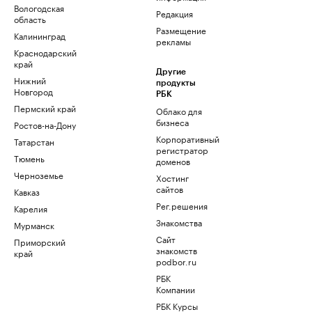
Вологодская
Редакция
область
Размещение
Калининград
рекламы
Краснодарский
край
Другие
Нижний
продукты
Новгород
РБК
Пермский край
Облако для
бизнеса
Ростов-на-Дону
Корпоративный
Татарстан
регистратор
Тюмень
доменов
Черноземье
Хостинг
сайтов
Кавказ
Рег.решения
Карелия
Знакомства
Мурманск
Сайт
Приморский
знакомств
край
podbor.ru
РБК
Компании
РБК Курсы