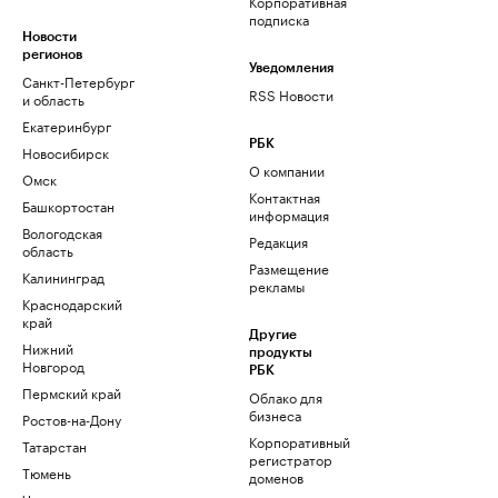
Корпоративная
подписка
Новости
регионов
Уведомления
Санкт-Петербург
RSS Новости
и область
Екатеринбург
РБК
Новосибирск
О компании
Омск
Контактная
Башкортостан
информация
Вологодская
Редакция
область
Размещение
Калининград
рекламы
Краснодарский
край
Другие
Нижний
продукты
Новгород
РБК
Пермский край
Облако для
бизнеса
Ростов-на-Дону
Корпоративный
Татарстан
регистратор
Тюмень
доменов