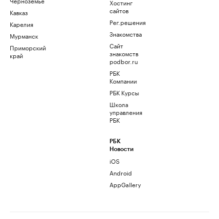
Черноземье
Хостинг
сайтов
Кавказ
Рег.решения
Карелия
Знакомства
Мурманск
Сайт
Приморский
знакомств
край
podbor.ru
РБК
Компании
РБК Курсы
Школа
управления
РБК
РБК
Новости
iOS
Android
AppGallery