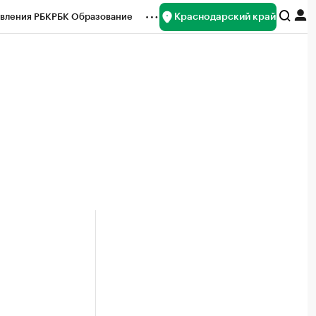
Краснодарский край
вления РБК
РБК Образование
редитные рейтинги
Франшизы
нсы
Рынок наличной валюты