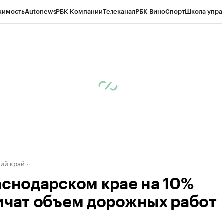
жимость
Autonews
РБК Компании
Телеканал
РБК Вино
Спорт
Школа упра
д
Стиль
Крипто
РБК Бизнес-среда
Дискуссионный клуб
Исследования
К
а контрагентов
Политика
Экономика
Бизнес
Технологии и медиа
Фина
ий край
аснодарском крае на 10%
ичат объем дорожных работ