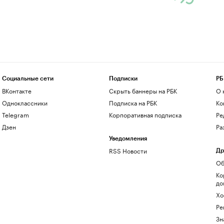
Социальные сети
Подписки
РБ
ВКонтакте
Скрыть баннеры на РБК
О 
Одноклассники
Подписка на РБК
Ко
Telegram
Корпоративная подписка
Ре
Дзен
Ра
Уведомления
RSS Новости
Др
Об
Ко
до
Хо
Ре
Зн