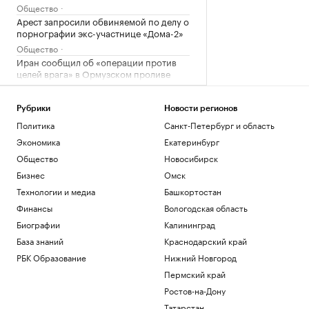
Общество
Арест запросили обвиняемой по делу о
порнографии экс-участнице «Дома-2»
Общество
Иран сообщил об «операции против
целей врага» в Ормузском проливе
Политика
Шнайдер обыграла Калинскую и вышла
Рубрики
Новости регионов
в четвертый круг турнира в Торонто
Политика
Санкт-Петербург и область
Спорт
Экономика
Екатеринбург
В горах Казахстана эвакуировали еще
одного туриста из России
Общество
Новосибирск
Общество
Бизнес
Омск
Технологии и медиа
Башкортостан
Загрузить еще
Финансы
Вологодская область
Биографии
Калининград
База знаний
Краснодарский край
РБК Образование
Нижний Новгород
Пермский край
Ростов-на-Дону
Татарстан