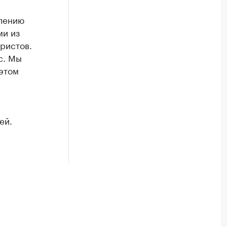
елению
ми из
ристов.
с. Мы
этом
ей.