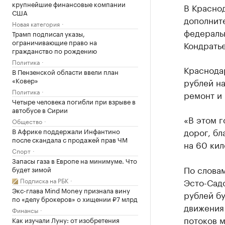
крупнейшие финансовые компании
В Красно
США
дополнит
Новая категория
федераль
Трамп подписал указы,
ограничивающие право на
Кондратье
гражданство по рождению
Политика
Краснодар
В Пензенской области ввели план
«Ковер»
рублей на
Политика
ремонт и
Четыре человека погибли при взрыве в
автобусе в Сирии
«В этом г
Общество
дорог, б
В Африке поддержали Инфантино
после скандала с продажей прав ЧМ
на 60 кил
Спорт
Запасы газа в Европе на минимуме. Что
По словам
будет зимой
Подписка на РБК
Эсто-Садо
Экс-глава Mind Money признала вину
рублей бу
по «делу брокеров» о хищении ₽7 млрд
движения 
Финансы
потоков 
Как изучали Луну: от изобретения