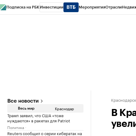
Подписка на РБК
Инвестиции
Мероприятия
Отрасли
Недви
РБК Курсы
РБК Life
Тренды
Визионеры
Национальные проекты
Горо
Газета
Спецпроекты СПб
Конференции СПб
Спецпроекты
Проверк
Краснодарск
Все новости
Краснодар
Весь мир
В Кр
Трамп заявил, что США «тоже
нуждаются» в ракетах для Patriot
увел
Политика
Reuters сообщил о серии кибератак на