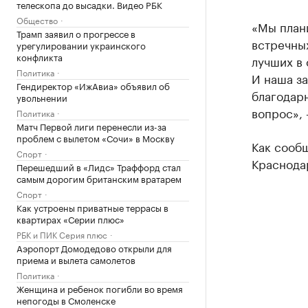
телескопа до высадки. Видео РБК
Общество
«Мы план
Трамп заявил о прогрессе в
встречных
урегулировании украинского
конфликта
лучших в 
Политика
И наша з
Гендиректор «ИжАвиа» объявил об
благодар
увольнении
вопрос», 
Политика
Матч Первой лиги перенесли из-за
проблем с вылетом «Сочи» в Москву
Как сооб
Спорт
Краснода
Перешедший в «Лидс» Траффорд стал
самым дорогим британским вратарем
Спорт
Как устроены приватные террасы в
квартирах «Серии плюс»
РБК и ПИК Серия плюс
Аэропорт Домодедово открыли для
приема и вылета самолетов
Политика
Женщина и ребенок погибли во время
непогоды в Смоленске