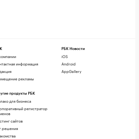
К
РБК Новости
компании
iOS
нтактная информация
Android
дакция
AppGallery
змещение рекламы
угие продукты РБК
лако для бизнеса
рпоративный регистратор
менов
стинг сайтов
г.решения
акомства