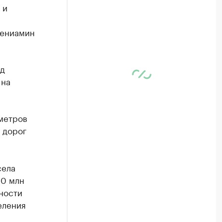
 и
Вениамин
рд
 на
метров
 дорог
села
50 млн
ности
еления