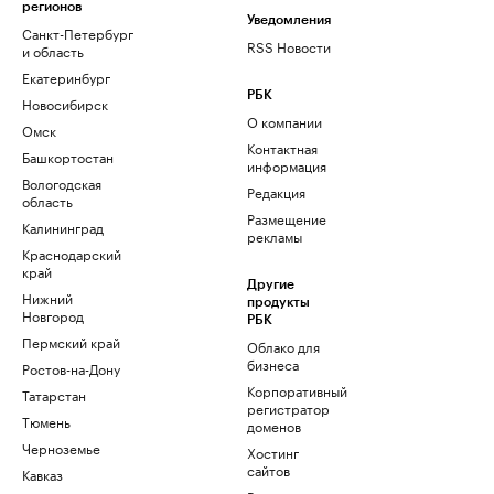
регионов
Уведомления
Санкт-Петербург
RSS Новости
и область
Екатеринбург
РБК
Новосибирск
О компании
Омск
Контактная
Башкортостан
информация
Вологодская
Редакция
область
Размещение
Калининград
рекламы
Краснодарский
край
Другие
Нижний
продукты
Новгород
РБК
Пермский край
Облако для
бизнеса
Ростов-на-Дону
Корпоративный
Татарстан
регистратор
Тюмень
доменов
Черноземье
Хостинг
сайтов
Кавказ