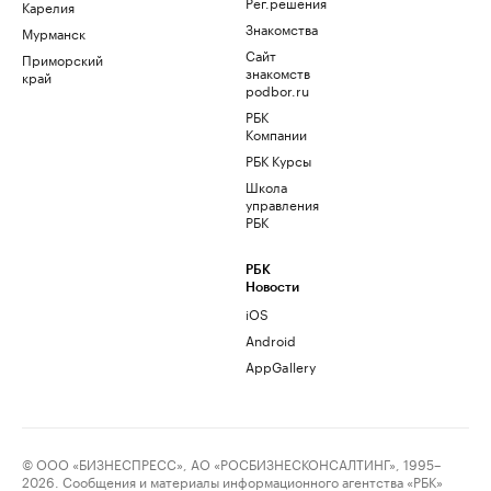
Рег.решения
Карелия
Знакомства
Мурманск
Сайт
Приморский
знакомств
край
podbor.ru
РБК
Компании
РБК Курсы
Школа
управления
РБК
РБК
Новости
iOS
Android
AppGallery
© ООО «БИЗНЕСПРЕСС», АО «РОСБИЗНЕСКОНСАЛТИНГ», 1995–
2026. Сообщения и материалы информационного агентства «РБК»