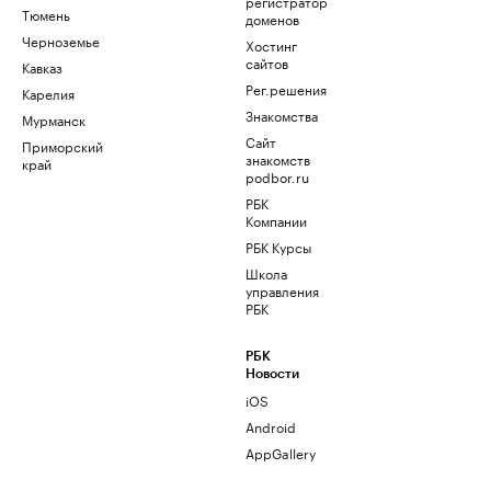
регистратор
Тюмень
доменов
Черноземье
Хостинг
сайтов
Кавказ
Рег.решения
Карелия
Знакомства
Мурманск
Сайт
Приморский
знакомств
край
podbor.ru
РБК
Компании
РБК Курсы
Школа
управления
РБК
РБК
Новости
iOS
Android
AppGallery