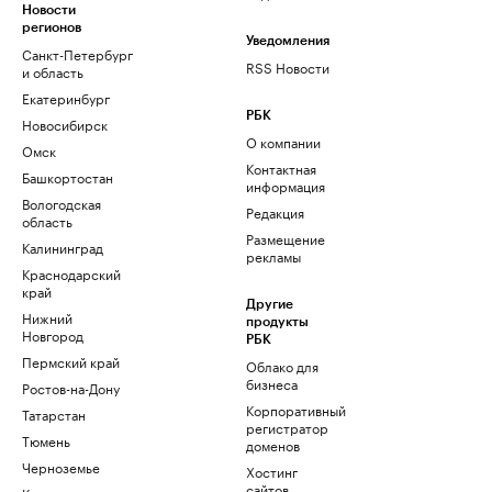
Новости
регионов
Уведомления
Санкт-Петербург
RSS Новости
и область
Екатеринбург
РБК
Новосибирск
О компании
Омск
Контактная
Башкортостан
информация
Вологодская
Редакция
область
Размещение
Калининград
рекламы
Краснодарский
край
Другие
Нижний
продукты
Новгород
РБК
Пермский край
Облако для
бизнеса
Ростов-на-Дону
Корпоративный
Татарстан
регистратор
Тюмень
доменов
Черноземье
Хостинг
сайтов