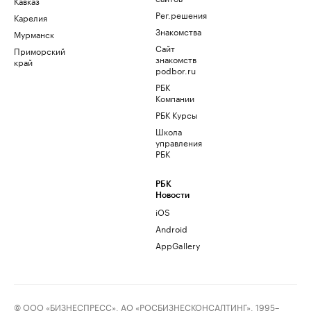
Кавказ
Рег.решения
Карелия
Знакомства
Мурманск
Сайт
Приморский
знакомств
край
podbor.ru
РБК
Компании
РБК Курсы
Школа
управления
РБК
РБК
Новости
iOS
Android
AppGallery
© ООО «БИЗНЕСПРЕСС», АО «РОСБИЗНЕСКОНСАЛТИНГ», 1995–