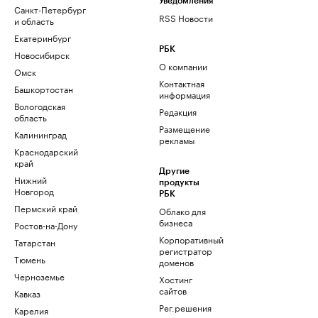
Уведомления
Санкт-Петербург
RSS Новости
и область
Екатеринбург
РБК
Новосибирск
О компании
Омск
Контактная
Башкортостан
информация
Вологодская
Редакция
область
Размещение
Калининград
рекламы
Краснодарский
край
Другие
Нижний
продукты
Новгород
РБК
Пермский край
Облако для
бизнеса
Ростов-на-Дону
Корпоративный
Татарстан
регистратор
Тюмень
доменов
Черноземье
Хостинг
сайтов
Кавказ
Рег.решения
Карелия