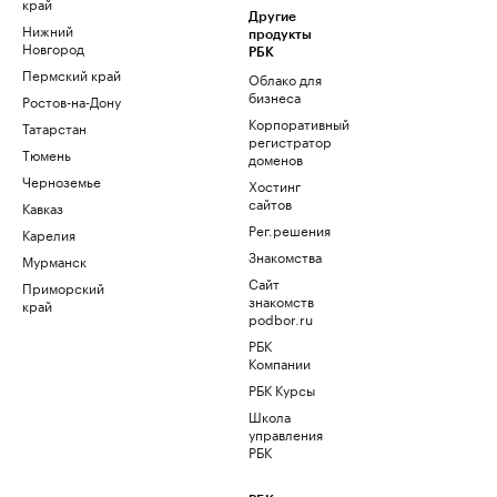
край
Другие
Нижний
продукты
Новгород
РБК
Пермский край
Облако для
бизнеса
Ростов-на-Дону
Корпоративный
Татарстан
регистратор
Тюмень
доменов
Черноземье
Хостинг
сайтов
Кавказ
Рег.решения
Карелия
Знакомства
Мурманск
Сайт
Приморский
знакомств
край
podbor.ru
РБК
Компании
РБК Курсы
Школа
управления
РБК