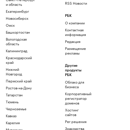
RSS Новости
и область
Екатеринбург
РБК
Новосибирск
О компании
Омск
Контактная
Башкортостан
информация
Вологодская
Редакция
область
Размещение
Калининград
рекламы
Краснодарский
край
Другие
Нижний
продукты
Новгород
РБК
Пермский край
Облако для
бизнеса
Ростов-на-Дону
Корпоративный
Татарстан
регистратор
Тюмень
доменов
Черноземье
Хостинг
сайтов
Кавказ
Рег.решения
Карелия
Знакомства
Мурманск