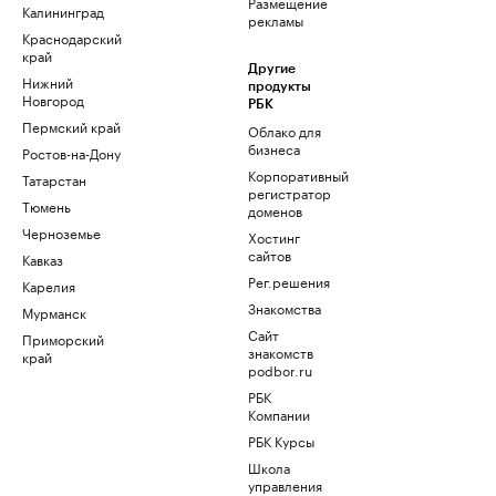
Размещение
Калининград
рекламы
Краснодарский
край
Другие
Нижний
продукты
Новгород
РБК
Пермский край
Облако для
бизнеса
Ростов-на-Дону
Корпоративный
Татарстан
регистратор
Тюмень
доменов
Черноземье
Хостинг
сайтов
Кавказ
Рег.решения
Карелия
Знакомства
Мурманск
Сайт
Приморский
знакомств
край
podbor.ru
РБК
Компании
РБК Курсы
Школа
управления