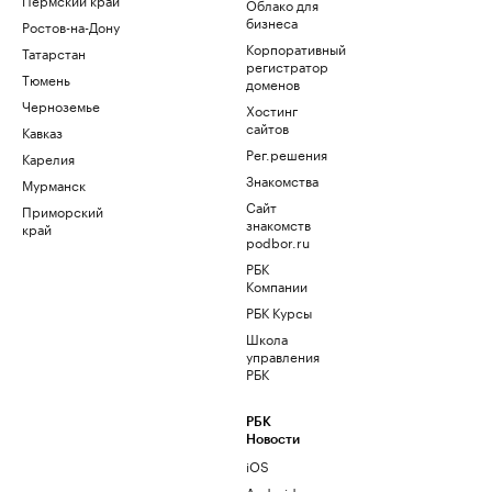
Облако для
бизнеса
Ростов-на-Дону
Корпоративный
Татарстан
регистратор
Тюмень
доменов
Черноземье
Хостинг
сайтов
Кавказ
Рег.решения
Карелия
Знакомства
Мурманск
Сайт
Приморский
знакомств
край
podbor.ru
РБК
Компании
РБК Курсы
Школа
управления
РБК
РБК
Новости
iOS
Android