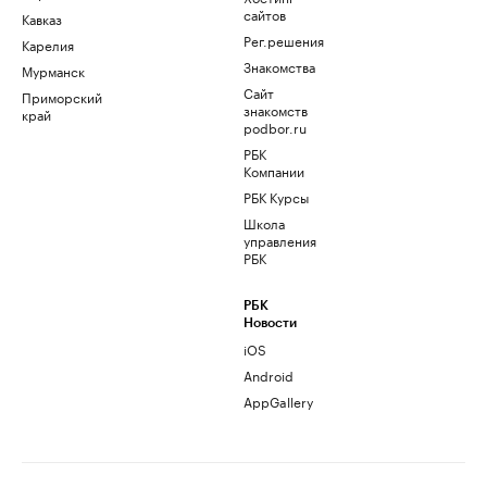
сайтов
Кавказ
Рег.решения
Карелия
Знакомства
Мурманск
Сайт
Приморский
знакомств
край
podbor.ru
РБК
Компании
РБК Курсы
Школа
управления
РБК
РБК
Новости
iOS
Android
AppGallery