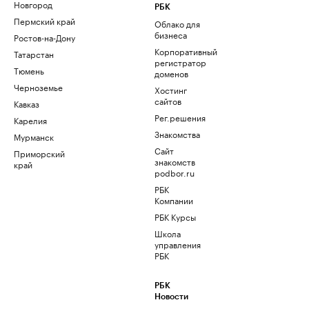
Новгород
РБК
Пермский край
Облако для
бизнеса
Ростов-на-Дону
Корпоративный
Татарстан
регистратор
Тюмень
доменов
Черноземье
Хостинг
сайтов
Кавказ
Рег.решения
Карелия
Знакомства
Мурманск
Сайт
Приморский
знакомств
край
podbor.ru
РБК
Компании
РБК Курсы
Школа
управления
РБК
РБК
Новости