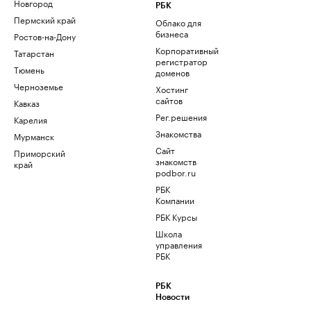
Новгород
РБК
Пермский край
Облако для
бизнеса
Ростов-на-Дону
Корпоративный
Татарстан
регистратор
Тюмень
доменов
Черноземье
Хостинг
сайтов
Кавказ
Рег.решения
Карелия
Знакомства
Мурманск
Сайт
Приморский
знакомств
край
podbor.ru
РБК
Компании
РБК Курсы
Школа
управления
РБК
РБК
Новости