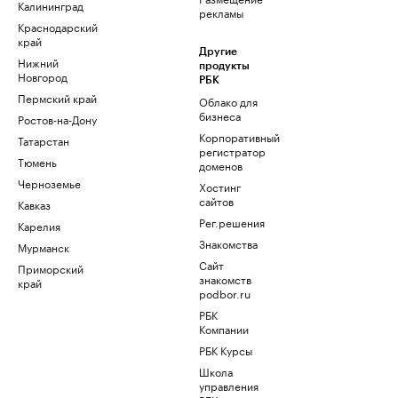
Калининград
рекламы
Краснодарский
край
Другие
Нижний
продукты
Новгород
РБК
Пермский край
Облако для
бизнеса
Ростов-на-Дону
Корпоративный
Татарстан
регистратор
Тюмень
доменов
Черноземье
Хостинг
сайтов
Кавказ
Рег.решения
Карелия
Знакомства
Мурманск
Сайт
Приморский
знакомств
край
podbor.ru
РБК
Компании
РБК Курсы
Школа
управления