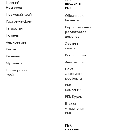
Нижний
продукты
Новгород
РБК
Пермский край
Облако для
бизнеса
Ростов-на-Дону
Корпоративный
Татарстан
регистратор
Тюмень
доменов
Черноземье
Хостинг
сайтов
Кавказ
Рег.решения
Карелия
Знакомства
Мурманск
Сайт
Приморский
знакомств
край
podbor.ru
РБК
Компании
РБК Курсы
Школа
управления
РБК
РБК