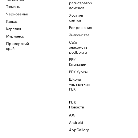
регистратор
Тюмень
доменов
Черноземье
Хостинг
сайтов
Кавказ
Рег.решения
Карелия
Знакомства
Мурманск
Сайт
Приморский
знакомств
край
podbor.ru
РБК
Компании
РБК Курсы
Школа
управления
РБК
РБК
Новости
iOS
Android
AppGallery