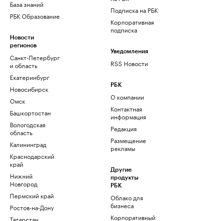
База знаний
Подписка на РБК
РБК Образование
Корпоративная
подписка
Новости
регионов
Уведомления
Санкт-Петербург
RSS Новости
и область
Екатеринбург
РБК
Новосибирск
О компании
Омск
Контактная
Башкортостан
информация
Вологодская
Редакция
область
Размещение
Калининград
рекламы
Краснодарский
край
Другие
Нижний
продукты
Новгород
РБК
Пермский край
Облако для
бизнеса
Ростов-на-Дону
Корпоративный
Татарстан