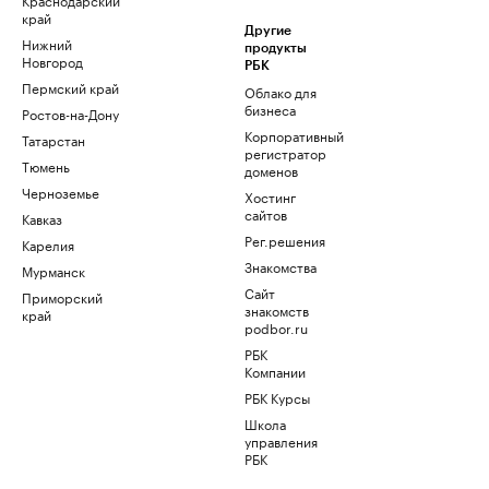
край
Другие
Нижний
продукты
Новгород
РБК
Пермский край
Облако для
бизнеса
Ростов-на-Дону
Корпоративный
Татарстан
регистратор
Тюмень
доменов
Черноземье
Хостинг
сайтов
Кавказ
Рег.решения
Карелия
Знакомства
Мурманск
Сайт
Приморский
знакомств
край
podbor.ru
РБК
Компании
РБК Курсы
Школа
управления
РБК