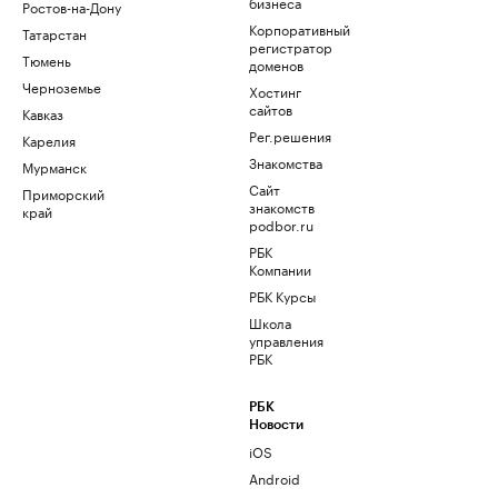
бизнеса
Ростов-на-Дону
Корпоративный
Татарстан
регистратор
Тюмень
доменов
Черноземье
Хостинг
сайтов
Кавказ
Рег.решения
Карелия
Знакомства
Мурманск
Сайт
Приморский
знакомств
край
podbor.ru
РБК
Компании
РБК Курсы
Школа
управления
РБК
РБК
Новости
iOS
Android