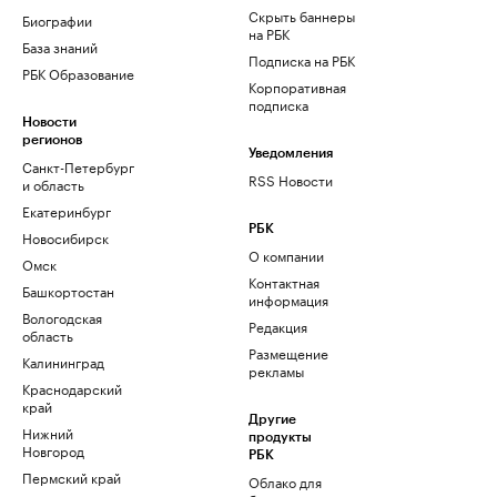
Скрыть баннеры
Биографии
на РБК
База знаний
Подписка на РБК
РБК Образование
Корпоративная
подписка
Новости
регионов
Уведомления
Санкт-Петербург
RSS Новости
и область
Екатеринбург
РБК
Новосибирск
О компании
Омск
Контактная
Башкортостан
информация
Вологодская
Редакция
область
Размещение
Калининград
рекламы
Краснодарский
край
Другие
Нижний
продукты
Новгород
РБК
Пермский край
Облако для