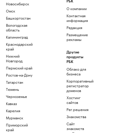
РБК
Новосибирск
О компании
Омск
Контактная
Башкортостан
информация
Вологодская
Редакция
область
Размещение
Калининград
рекламы
Краснодарский
край
Другие
Нижний
продукты
Новгород
РБК
Пермский край
Облако для
бизнеса
Ростов-на-Дону
Корпоративный
Татарстан
регистратор
Тюмень
доменов
Черноземье
Хостинг
сайтов
Кавказ
Рег.решения
Карелия
Знакомства
Мурманск
Сайт
Приморский
знакомств
край
podbor.ru