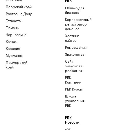
РБК
Пермский край
Облако для
бизнеса
Ростов-на-Дону
Корпоративный
Татарстан
регистратор
Тюмень
доменов
Черноземье
Хостинг
сайтов
Кавказ
Рег.решения
Карелия
Знакомства
Мурманск
Сайт
Приморский
знакомств
край
podbor.ru
РБК
Компании
РБК Курсы
Школа
управления
РБК
РБК
Новости
iOS