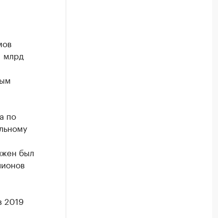
мов
1 млрд
лым
а по
льному
лжен был
лионов
в 2019