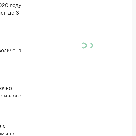
020 году
ен до 3
величена
рочно
ю малого
е с
ймы на