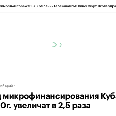
жимость
Autonews
РБК Компании
Телеканал
РБК Вино
Спорт
Школа упра
д
Стиль
Крипто
РБК Бизнес-среда
Дискуссионный клуб
Исследования
К
а контрагентов
Политика
Экономика
Бизнес
Технологии и медиа
Фина
ий край
 микрофинансирования Куб
0г. увеличат в 2,5 раза