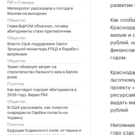
РБК и Старквуд
развитие 
Метеоролог рассказала о погоде в
Москве на выходных
Как сооб
Общество
Глава ВЦИОМ объяснил, почему
Краснода
абитуриенты стали прагматичнее
малым и 
Общество
рублей. н
Власти США поддержали Свято-
Троицкий монастырь РПЦЗ в борьбе с
финансов
ветряками
годом.
Общество
Трамп обжалует запрет на
Краснода
строительство бального зала в Белом
доме
льготном
Политика
проекту 
Как выглядит портрет абитуриента в
ресурсам
2026 году. Видео РБК
выдать м
Общество
В США рассказали, как помогли
рублей
снарядам из Сербии попасть на
Украину
Напомним
Политика
Будущее Ходынского поля: от пашни и
году
стал
аэродрома до города в городе