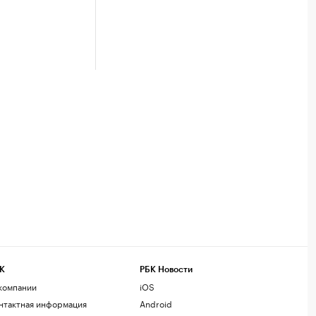
К
РБК Новости
компании
iOS
нтактная информация
Android