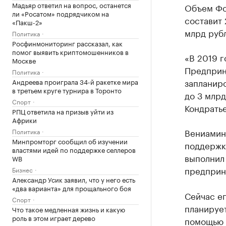
Мадьяр ответил на вопрос, останется
Объем Фо
ли «Росатом» подрядчиком на
составит 
«Пакш-2»
млрд руб
Политика
Росфинмониторинг рассказал, как
помог выявить криптомошенников в
«В 2019 г
Москве
Предприн
Политика
запланиро
Андреева проиграла 34-й ракетке мира
в третьем круге турнира в Торонто
до 3 млрд
Спорт
Кондратье
РПЦ ответила на призыв уйти из
Африки
Вениамин
Политика
Минпромторг сообщил об изучении
поддержке
властями идей по поддержке селлеров
выполнил
WB
предприн
Бизнес
Александр Усик заявил, что у него есть
«два варианта» для прощального боя
Сейчас ег
Спорт
планирует
Что такое медленная жизнь и какую
роль в этом играет дерево
помощью 