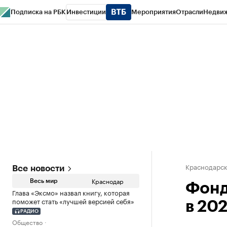
Подписка на РБК
Инвестиции
Мероприятия
Отрасли
Недви
РБК Курсы
РБК Life
Тренды
Визионеры
Национальные проекты
Горо
Газета
Спецпроекты СПб
Конференции СПб
Спецпроекты
Проверк
Краснодарск
Все новости
Краснодар
Весь мир
Фонд
Глава «Эксмо» назвал книгу, которая
поможет стать «лучшей версией себя»
в 202
РАДИО
Общество