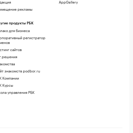
дакция
AppGallery
змещение рекламы
угие продукты РБК
лако для бизнеса
рпоративный регистратор
менов
стинг сайтов
г.решения
акомства
йт знакомств podbor.ru
К Компании
К Курсы
ола управления РБК