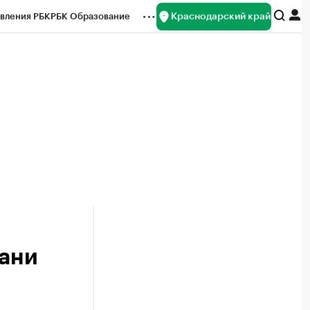
Краснодарский край
вления РБК
РБК Образование
редитные рейтинги
Франшизы
нсы
Рынок наличной валюты
ани