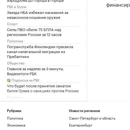
финансиро
РБК и Stone
Звезда НБА избежал наказания за
незаконное ношение оружия
Спорт
Силы ПВО сбили 75 БПЛА над
регионами России за 12 часов
Политика
Погранслужба Финляндии пресекла
канал нелегальной миграции из
Прибалтики
Общество
Главное за неделю за 3 минуты.
Видеоитоги РБК
Подписка на РБК
Что будет после принятия сенатом
билля Грэма о санкциях против России
Политика
Загрузить еще
Рубрики
Новости регионов
Политика
Санкт-Петербург и область
Экономика
Екатеринбург