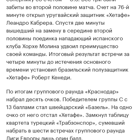
забиты во второй половине матча. Счет на 76-й
минуте открыл уругвайский защитник «Хетафе»
Леандро Кабрера. Спустя две минуты
вышедший на замену в середине второй
половины поединка нападающий испанского
клуба Хорхе Молина удвоил преимущество
своей команды. Итоговый результат встречи за
четыре минуты до истечения основного
времени установил бразильский полузащитник
«Хетафе» Роберт Кенеди.
По итогам группового раунда «Краснодар»
набрал десять очков. Победителем группы С с
13 баллами стал швейцарский «Базель». На одно
очко от него отстал «Хетафе». Замкнул таблицу
квартета турецкий «Трабзонспор», сумевший
набрать в шести встречах группового раунда
Лиги Европы лишь один балл.