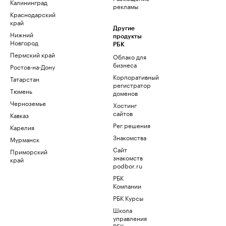
Калининград
рекламы
Краснодарский
край
Другие
Нижний
продукты
Новгород
РБК
Пермский край
Облако для
бизнеса
Ростов-на-Дону
Корпоративный
Татарстан
регистратор
Тюмень
доменов
Черноземье
Хостинг
сайтов
Кавказ
Рег.решения
Карелия
Знакомства
Мурманск
Сайт
Приморский
знакомств
край
podbor.ru
РБК
Компании
РБК Курсы
Школа
управления
РБК