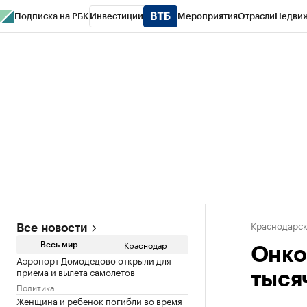
Подписка на РБК
Инвестиции
Мероприятия
Отрасли
Недви
РБК Курсы
РБК Life
Тренды
Визионеры
Национальные проекты
Горо
Газета
Спецпроекты СПб
Конференции СПб
Спецпроекты
Проверк
Краснодарск
Все новости
Краснодар
Весь мир
Онко
Аэропорт Домодедово открыли для
приема и вылета самолетов
тыся
Политика
Женщина и ребенок погибли во время