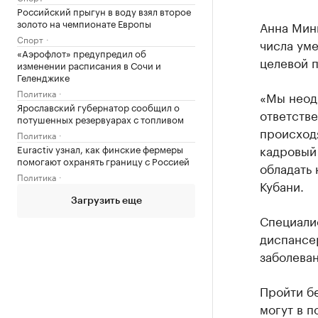
Российский прыгун в воду взял второе
золото на чемпионате Европы
Анна Мин
Спорт
числа ум
«Аэрофлот» предупредил об
целевой п
изменении расписания в Сочи и
Геленджике
Политика
«Мы неодн
Ярославский губернатор сообщил о
ответстве
потушенных резервуарах с топливом
происходя
Политика
кадровый 
Euractiv узнал, как финские фермеры
помогают охранять границу с Россией
обладать
Политика
Кубани.
Загрузить еще
Специали
диспансе
заболеван
Пройти б
могут в п