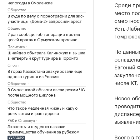
непогоды в Смоленске
Среди пр
Общество
место по
В суде по делу о порнографии для экс-
смертнос
участницы «Дома-2» запросили арест
Усть-Лаб
Общество
Иран сообщил об «операции против
Темрюкск
целей врага» в Ормузском проливе
Политика
По данны
Шнайдер обыграла Калинскую и вышла
в четвертый круг турнира в Торонто
оснащена
Спорт
Евгений Ф
В горах Казахстана эвакуировали еще
закуплено
одного туриста из России
числе КТ
Общество
В Смоленской области ввели режим ЧС
после мощного циклона
Новое об
Общество
проводить
Что такое медленная жизнь и какую
диспансе
роль в этом играет дерево
РБК и Старквуд
выявления
Эксперты и студенты назвали
преимущества обучения за рубежом
Всего в т
РАДИО