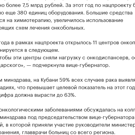
о более 7,5 млрд рублей. За этот год по нацпроекту 
но еще 380 единиц оборудования. Большие средства
ся на химиотерапию, увеличилось использование
оящих схем лечения онкобольных.
года в рамках нацпроекта открылось 11 центров онко
анируется в следующем.
тобы эти центры сняли нагрузку с онкодиспансерв, 
арского», — подчеркнула вице-губернатор.
 минздрава, на Кубани 59% всех случаев рака выявля
адиях, что превышает целевой показатель на этот год
цифра должна вырасти до 63%.
 онкологическими заболеваниями обсуждалась на кол
 минздрава под председательством вице-губернатора
й, в которой приняли участие руководители министе
анения, главврачи больниц со всего региона.