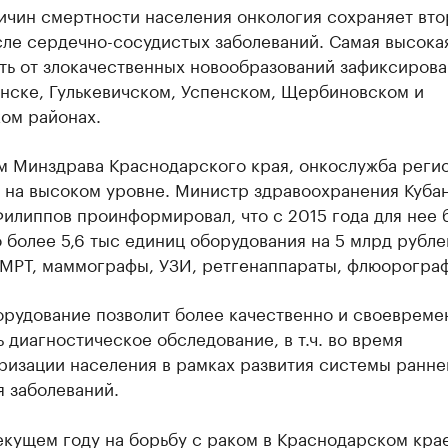
ичин смертности населения онкология сохраняет вто
сле сердечно-сосудистых заболеваний. Самая высока
ть от злокачественных новообразований зафиксирова
инске, Гулькевичском, Успенском, Щербиновском и
ом районах.
м Минздрава Краснодарского края, онкослужба реги
 на высоком уровне. Министр здравоохранения Куба
илиппов проинформировал, что с 2015 года для нее 
 более 5,6 тыс единиц оборудования на 5 млрд рубле
, МРТ, маммографы, УЗИ, ретгенаппараты, флюорогра
орудование позволит более качественно и своевреме
 диагностическое обследование, в т.ч. во время
ризации населения в рамках развития системы ранне
 заболеваний.
екущем году на борьбу с раком в Краснодарском кра