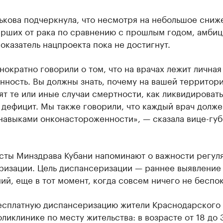
ькова подчеркнула, что несмотря на небольшое сниж
ерших от рака по сравнению с прошлым годом, амби
оказатель нацпроекта пока не достигнут.
ократно говорили о том, что на врачах лежит личная
нность. Вы должны знать, почему на вашей территор
т те или иные случаи смертности, как ликвидировать
дефицит. Мы также говорили, что каждый врач долже
 навыками онконастороженности», — сказала вице-гу
сты Минздрава Кубани напоминают о важности регул
ризации. Цель диспансеризации — раннее выявление
ий, еще в тот момент, когда совсем ничего не беспок
есплатную диспансеризацию жители Краснодарского 
оликлинике по месту жительства: в возрасте от 18 до 