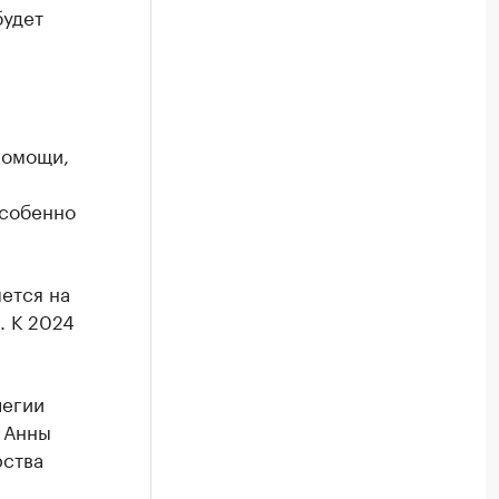
будет
помощи,
особенно
ется на
. К 2024
легии
 Анны
рства