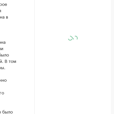
рое
я
на в
она
ни
было
й. В том
фы.
нно
го
е было