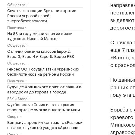
направлен
Общество
Сеул счел санкции Британии против
поставле
России угрозой своей
выделяют
энергобезопасности
дорогост
Политика
На 88-м году жизни ушел из жизни
художник Николай Марков
С начала 
Общество
еще 7 пл
Отличия бензина классов Евро-2,
Евро-3, Евро-4 и Евро-5. Видео РБК
«Важно, ч
Общество
с краснод
Генсек ООН осудил атаки украинских
беспилотников на регионы России
По данным
Политика
ранних ст
Будущее Ходынского поля: от пашни и
аэродрома до города в городе
году эта 
РБК и Stone
Футболисты «Сочи» из-за закрытия
Борьба с
аэропорта не смогли вылететь на матч
краевого
Спорт
Винисиус продлил контракт с «Реалом»
Миньково
на фоне слухов об уходе в «Арсенал»
здравоохр
Спорт