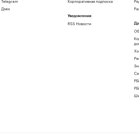
Telegram
Корпоративная подписка
Ре
Дзен
Ра
Уведомления
RSS Новости
Др
Об
Ко
до
Хо
Ре
Зн
Са
РБ
РБ
Шк