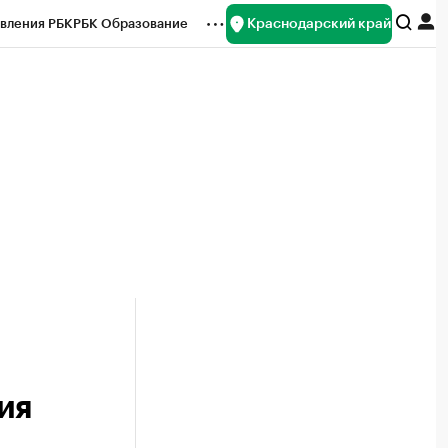
Краснодарский край
вления РБК
РБК Образование
редитные рейтинги
Франшизы
нсы
Рынок наличной валюты
ия