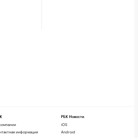
К
РБК Новости
компании
iOS
нтактная информация
Android