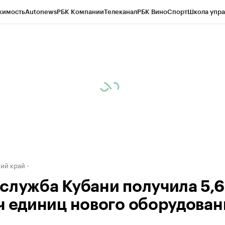
жимость
Autonews
РБК Компании
Телеканал
РБК Вино
Спорт
Школа упра
д
Стиль
Крипто
РБК Бизнес-среда
Дискуссионный клуб
Исследования
К
а контрагентов
Политика
Экономика
Бизнес
Технологии и медиа
Фина
ий край
служба Кубани получила 5,6
ч единиц нового оборудован