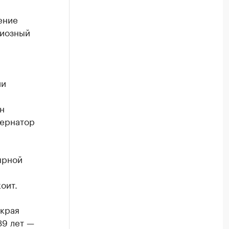
ение
циозный
ии
н
бернатор
ярной
оит.
края
39 лет —