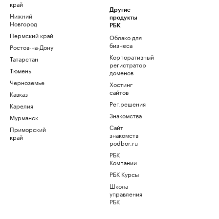
край
Другие
Нижний
продукты
Новгород
РБК
Пермский край
Облако для
бизнеса
Ростов-на-Дону
Корпоративный
Татарстан
регистратор
Тюмень
доменов
Черноземье
Хостинг
сайтов
Кавказ
Рег.решения
Карелия
Знакомства
Мурманск
Сайт
Приморский
знакомств
край
podbor.ru
РБК
Компании
РБК Курсы
Школа
управления
РБК