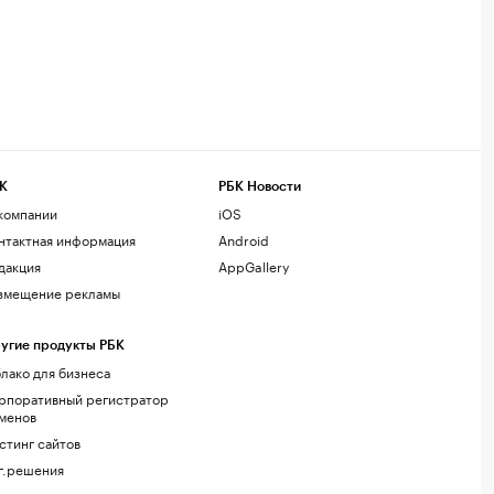
К
РБК Новости
компании
iOS
нтактная информация
Android
дакция
AppGallery
змещение рекламы
угие продукты РБК
лако для бизнеса
рпоративный регистратор
менов
стинг сайтов
г.решения