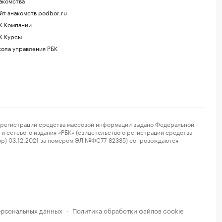
акомства
йт знакомств podbor.ru
К Компании
К Курсы
ола управления РБК
регистрации средства массовой информации выдано Федеральной
и сетевого издания «РБК» (свидетельство о регистрации средства
ор) 03.12.2021 за номером ЭЛ №ФС77-82385) сопровождаются
ерсональных данных
Политика обработки файлов cookie
·