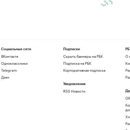
Социальные сети
Подписки
РБ
ВКонтакте
Скрыть баннеры на РБК
О 
Одноклассники
Подписка на РБК
Ко
Telegram
Корпоративная подписка
Ре
Дзен
Ра
Уведомления
RSS Новости
Др
Об
Ко
до
Хо
Ре