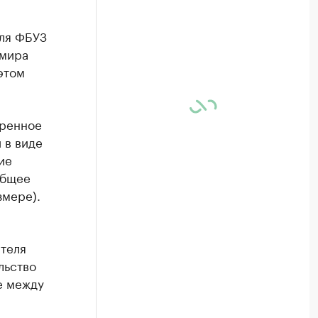
ля ФБУЗ
имира
этом
тренное
 в виде
ие
общее
змере).
ителя
льство
е между