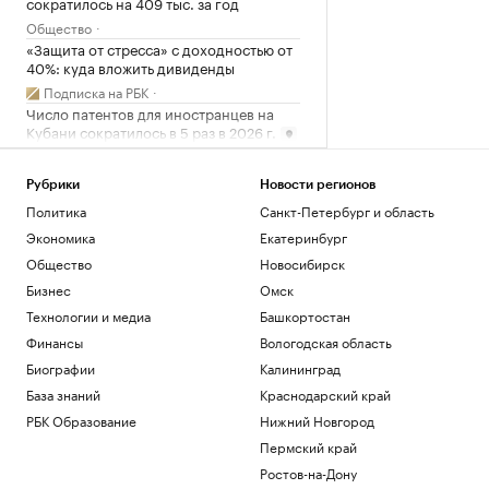
сократилось на 409 тыс. за год
Общество
«Защита от стресса» с доходностью от
40%: куда вложить дивиденды
Подписка на РБК
Число патентов для иностранцев на
Кубани сократилось в 5 раз в 2026 г.
Краснодарский край
Соглашение о партнерстве ЕАЭС и ОАЭ
Рубрики
Новости регионов
вступит в силу 6 октября
Политика
Санкт-Петербург и область
Политика
Экономика
Екатеринбург
Как Ходынка стала новым центром
притяжения
Общество
Новосибирск
РБК и Stone
Бизнес
Омск
Reuters узнал о просьбе США
Технологии и медиа
Башкортостан
освободить осужденного в России
Финансы
Вологодская область
морпеха
Биографии
Калининград
Политика
База знаний
Краснодарский край
Загрузить еще
РБК Образование
Нижний Новгород
Пермский край
Ростов-на-Дону