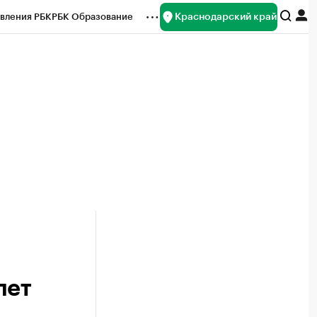
Краснодарский край
вления РБК
РБК Образование
редитные рейтинги
Франшизы
нсы
Рынок наличной валюты
лет