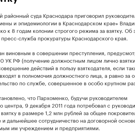
й районный суда Краснодара приговорил руководите
гиены и эпидемиологии в Краснодарском крае» Влад
о к 8 годам колонии строгого режима за взятку. Об 
 пресс-служба прокуратуры Краснодарского края.
ан виновным в совершении преступления, предусмо
290 УК РФ (получение должностным лицом лично взятки
совершение действий в пользу взяткодателя, если так
входят в полномочия должностного лица, а равно за 
ельство по службе, совершенное в особо крупном ра
тановлено, что Пархоменко, будучи руководителем
о центра, 9 декабря 2011 года потребовал с руковод
взятку в размере 1,2 млн рублей за общее покровите
е и дальнейшее сотрудничество на договорной основ
мым им учреждением и предприятиями.