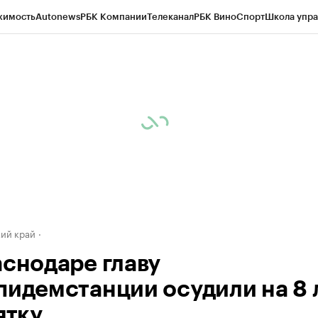
жимость
Autonews
РБК Компании
Телеканал
РБК Вино
Спорт
Школа упра
д
Стиль
Крипто
РБК Бизнес-среда
Дискуссионный клуб
Исследования
К
а контрагентов
Политика
Экономика
Бизнес
Технологии и медиа
Фина
ий край
аснодаре главу
пидемстанции осудили на 8 
ятку