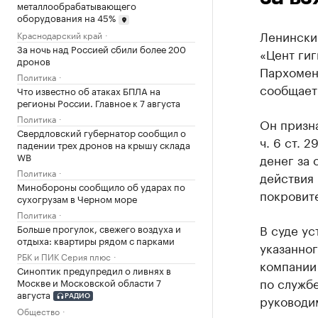
металлообрабатывающего
оборудования на 45%
Ленински
Краснодарский край
За ночь над Россией сбили более 200
«Цент ги
дронов
Пархоменк
Политика
сообщает
Что известно об атаках БПЛА на
регионы России. Главное к 7 августа
Политика
Он призн
Свердловский губернатор сообщил о
ч. 6 ст. 
падении трех дронов на крышу склада
WB
денег за 
Политика
действия 
Минобороны сообщило об ударах по
покровит
сухогрузам в Черном море
Политика
В суде ус
Больше прогулок, свежего воздуха и
отдыха: квартиры рядом с парками
указанног
РБК и ПИК Серия плюс
компании 
Синоптик предупредил о ливнях в
по служб
Москве и Московской области 7
августа
руководи
РАДИО
Общество