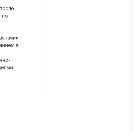
 после
 по
азначил
анием в
нно-
циями