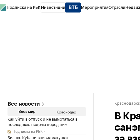
Подписка на РБК
Инвестиции
Мероприятия
Отрасли
Недви
РБК Курсы
РБК Life
Тренды
Визионеры
Национальные проекты
Горо
Газета
Спецпроекты СПб
Конференции СПб
Спецпроекты
Проверк
Краснодарск
Все новости
Краснодар
Весь мир
В Кр
Как уйти в отпуск и не вымотаться в
последнюю неделю перед ним
санэ
Подписка на РБК
Бизнес Кубани снизил закупки
за вз