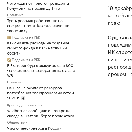
Чего ждать от нового президента
19 декабр
Колумбии по прозвищу Тигр
чего был
Политика
Треть россиян работают не по
краю.
специальности. Как это влияет на
экономику
Суд, согл
Подписка на РБК
Как снизить расходы на создание
подсудимо
личного фонда и какие ловушки
ИК строго
обойти
лишением
Подписка на РБК
В Екатеринбурге эвакуировали 800
распоряд
человек после возгорания на складе
сроком на
WB
Политика
На Юге не ожидают рекордов
потребления электроэнергии летом
2026 г.
Краснодарский край
Wildberries сообщила о пожаре на
складе в Екатеринбурге после атаки
Общество
Число пенсионеров в России