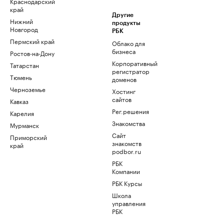
Краснодарский
край
Другие
Нижний
продукты
Новгород
РБК
Пермский край
Облако для
бизнеса
Ростов-на-Дону
Корпоративный
Татарстан
регистратор
Тюмень
доменов
Черноземье
Хостинг
сайтов
Кавказ
Рег.решения
Карелия
Знакомства
Мурманск
Сайт
Приморский
знакомств
край
podbor.ru
РБК
Компании
РБК Курсы
Школа
управления
РБК