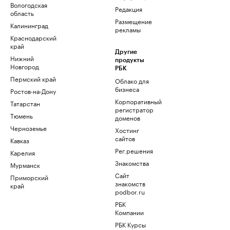
Вологодская
Редакция
область
Размещение
Калининград
рекламы
Краснодарский
край
Другие
Нижний
продукты
Новгород
РБК
Пермский край
Облако для
бизнеса
Ростов-на-Дону
Корпоративный
Татарстан
регистратор
Тюмень
доменов
Черноземье
Хостинг
сайтов
Кавказ
Рег.решения
Карелия
Знакомства
Мурманск
Сайт
Приморский
знакомств
край
podbor.ru
РБК
Компании
РБК Курсы