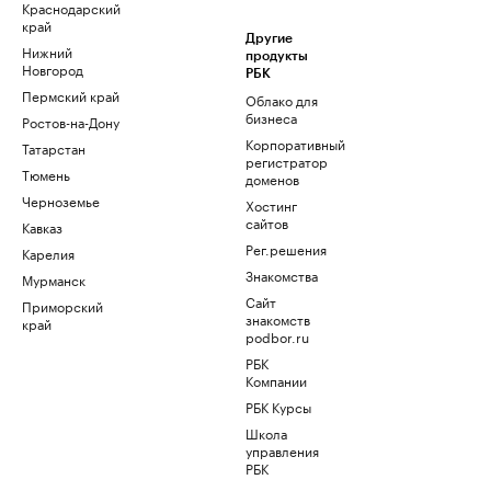
Краснодарский
край
Другие
Нижний
продукты
Новгород
РБК
Пермский край
Облако для
бизнеса
Ростов-на-Дону
Корпоративный
Татарстан
регистратор
Тюмень
доменов
Черноземье
Хостинг
сайтов
Кавказ
Рег.решения
Карелия
Знакомства
Мурманск
Сайт
Приморский
знакомств
край
podbor.ru
РБК
Компании
РБК Курсы
Школа
управления
РБК