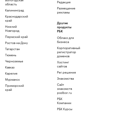
Редакция
область
Размещение
Калининград
рекламы
Краснодарский
край
Другие
Нижний
продукты
Новгород
РБК
Пермский край
Облако для
бизнеса
Ростов-на-Дону
Корпоративный
Татарстан
регистратор
Тюмень
доменов
Черноземье
Хостинг
сайтов
Кавказ
Рег.решения
Карелия
Знакомства
Мурманск
Сайт
Приморский
знакомств
край
podbor.ru
РБК
Компании
РБК Курсы