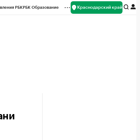
Краснодарский край
вления РБК
РБК Образование
редитные рейтинги
Франшизы
нсы
Рынок наличной валюты
ани