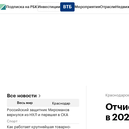
Подписка на РБК
Инвестиции
Мероприятия
Отрасли
Недви
РБК Курсы
РБК Life
Тренды
Визионеры
Национальные проекты
Горо
Газета
Спецпроекты СПб
Конференции СПб
Спецпроекты
Проверк
Краснодарск
Все новости
Краснодар
Весь мир
Отчи
Российский защитник Мироманов
вернулся из НХЛ и перешел в СКА
в 20
Спорт
Как работает крупнейшая товарно-