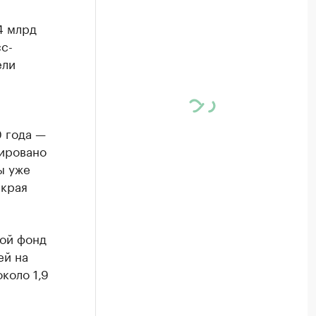
4 млрд
с-
ели
0 года —
нировано
ы уже
 края
вой фонд
ей на
коло 1,9