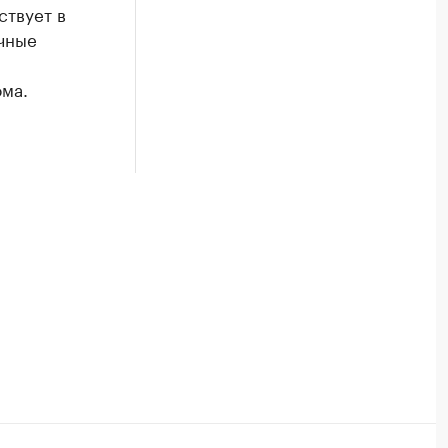
ствует в
чные
ома.