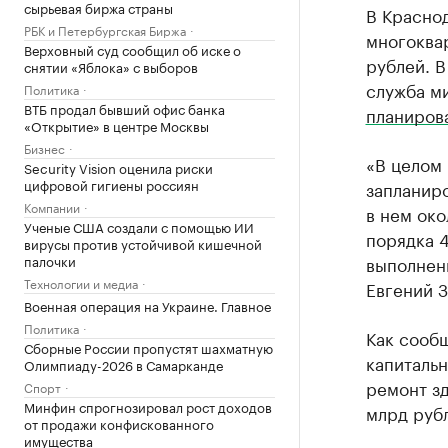
сырьевая биржа страны
В Красно
РБК и Петербургская Биржа
многоква
Верховный суд сообщил об иске о
рублей. В
снятии «Яблока» с выборов
служба ми
Политика
ВТБ продал бывший офис банка
планиров
«Открытие» в центре Москвы
Бизнес
«В целом
Security Vision оценила риски
цифровой гигиены россиян
запланиро
Компании
в нем ок
Ученые США создали с помощью ИИ
порядка 4
вирусы против устойчивой кишечной
палочки
выполнен
Технологии и медиа
Евгений 
Военная операция на Украине. Главное
Политика
Как сооб
Сборные России пропустят шахматную
капиталь
Олимпиаду-2026 в Самарканде
ремонт зд
Спорт
Минфин спрогнозировал рост доходов
млрд руб
от продажи конфискованного
имущества