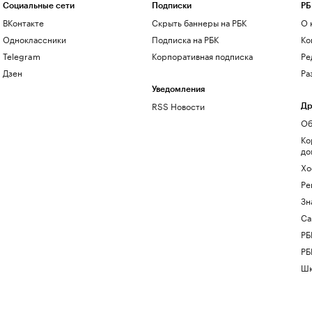
Социальные сети
Подписки
РБ
ВКонтакте
Скрыть баннеры на РБК
О 
Одноклассники
Подписка на РБК
Ко
Telegram
Корпоративная подписка
Ре
Дзен
Ра
Уведомления
RSS Новости
Др
Об
Ко
до
Хо
Ре
Зн
Са
РБ
РБ
Шк