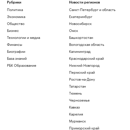
Политика
Рубрики
Новости регионов
Страхование вкладов в банках: сумма
Политика
Санкт-Петербург и область
возмещения, что такое АСВ
Экономика
Екатеринбург
Инвестиции
Доходы санаториев Кубани снизились
Общество
Новосибирск
до ₽21 млрд в первом полугодии 2026
Бизнес
Омск
г.
Технологии и медиа
Башкортостан
Краснодарский край
Финансы
Вологодская область
Пришли в движение биткоины из 2011
года. Их владелец в плюсе на $10 млн
Биографии
Калининград
Крипто
База знаний
Краснодарский край
CMO: чем занимается директор по
РБК Образование
Нижний Новгород
маркетингу
Пермский край
Образование
Ростов-на-Дону
Загрузить еще
Татарстан
Тюмень
Черноземье
Кавказ
Карелия
Мурманск
Приморский край