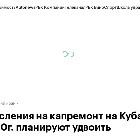
жимость
Autonews
РБК Компании
Телеканал
РБК Вино
Спорт
Школа упра
д
Стиль
Крипто
РБК Бизнес-среда
Дискуссионный клуб
Исследования
К
а контрагентов
Политика
Экономика
Бизнес
Технологии и медиа
Фина
ий край
сления на капремонт на Куб
20г. планируют удвоить