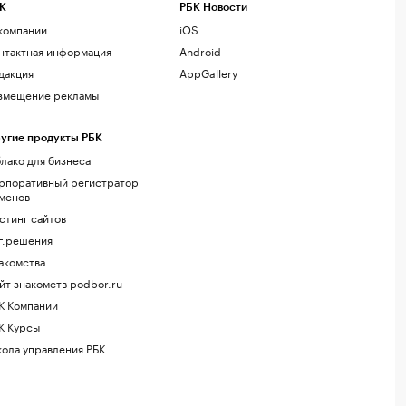
К
РБК Новости
компании
iOS
нтактная информация
Android
дакция
AppGallery
змещение рекламы
угие продукты РБК
лако для бизнеса
рпоративный регистратор
менов
стинг сайтов
г.решения
акомства
йт знакомств podbor.ru
К Компании
К Курсы
ола управления РБК