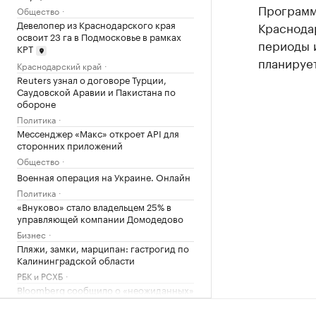
Программ
Общество
Девелопер из Краснодарского края
Краснодар
освоит 23 га в Подмосковье в рамках
периоды и
КРТ
планирует
Краснодарский край
Reuters узнал о договоре Турции,
Саудовской Аравии и Пакистана по
обороне
Политика
Мессенджер «Макс» откроет API для
сторонних приложений
Общество
Военная операция на Украине. Онлайн
Политика
«Внуково» стало владельцем 25% в
управляющей компании Домодедово
Бизнес
Пляжи, замки, марципан: гастрогид по
Калининградской области
РБК и РСХБ
Bloomberg сообщило о «неожиданных»
$22 млрд у Ким Чен Ына